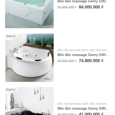
Bồn tắm massage Gemy G9089 – KT:1870*1870*850mm
84.000.000
₫
93.000.000
₫
BỒN TẮM MASSAGE GEMY
,
BỒN TẮM MASSAGE
Bồn tắm massage Gemy G9088 – KT:1850*1850*730mm
74.800.000
₫
83.000.000
₫
BỒN TẮM MASSAGE GEMY
,
BỒN TẮM MASSAGE
Bồn tắm massage Gemy G9086 – KT:1720*1380*710mm
41.000.000
₫
45.800.000
₫