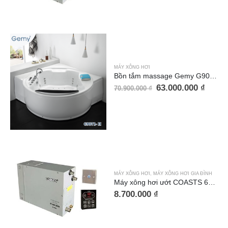
MÁY XÔNG HƠI
Bồn tắm massage Gemy G9071-II – KT:1810*1810*750
63.000.000
₫
70.900.000
₫
MÁY XÔNG HƠI
,
MÁY XÔNG HƠI GIA ĐÌNH
Máy xông hơi ướt COASTS 6KW KSB-60 inox
8.700.000
₫