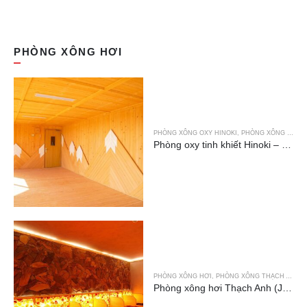
PHÒNG XÔNG HƠI
PHÒNG XÔNG OXY HINOKI
,
PHÒNG XÔNG HƠI
Phòng oxy tinh khiết Hinoki – Jjimjilbang
PHÒNG XÔNG HƠI
,
PHÒNG XÔNG THẠCH ANH
Phòng xông hơi Thạch Anh (Jjimjilbang)