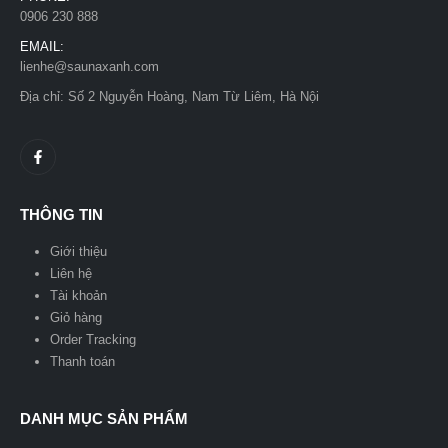
0906 230 888
EMAIL:
lienhe@saunaxanh.com
Địa chỉ: Số 2 Nguyễn Hoàng, Nam Từ Liêm, Hà Nội
THÔNG TIN
Giới thiệu
Liên hệ
Tài khoản
Giỏ hàng
Order Tracking
Thanh toán
DANH MỤC SẢN PHẨM