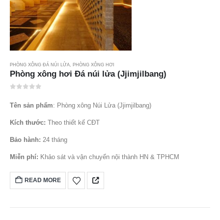
PHÒNG XÔNG ĐÁ NÚI LỬA
,
PHÒNG XÔNG HƠI
Phòng xông hơi Đá núi lửa (Jjimjilbang)
0
out of 5
Tên sản phẩm
: Phòng xông Núi Lửa (Jjimjilbang)
Kích thước:
Theo thiết kế CĐT
Bảo hành:
24 tháng
Miễn phí:
Khảo sát và vận chuyển nội thành HN & TPHCM
READ MORE