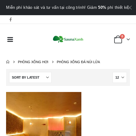
Miễn phí khảo sát và tư vấn tại công trình! Giảm
50%
phí thiết kế.
0
PHÒNG XÔNG HƠI
PHÒNG XÔNG ĐÁ NÚI LỬA