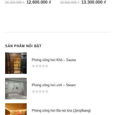
0
out of 5
13.300.000
₫
16.950.000
₫
SẢN PHẨM NỔI BẬT
Phòng xông hơi Khô – Sauna
0
out of 5
Phòng xông hơi ướt – Steam
0
out of 5
Phòng xông hơi Đá núi lửa (Jjimjilbang)