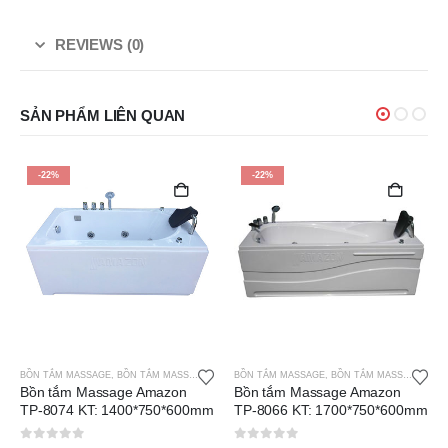
REVIEWS (0)
SẢN PHẨM LIÊN QUAN
-22%
-21%
BỒN TẮM MASSAGE
,
BỒN TẮM MASSAGE AMAZON
Bồn tắm Massage Amazon
TP-8060 KT: 1810*900*600mm
BỒN TẮM MASSAGE
,
BỒN TẮM MASSAGE AMAZON
Bồn tắm Massage Amazon
TP-8066 KT: 1700*750*600mm
0
out of 5
16.900.000
₫
21.500.000
₫