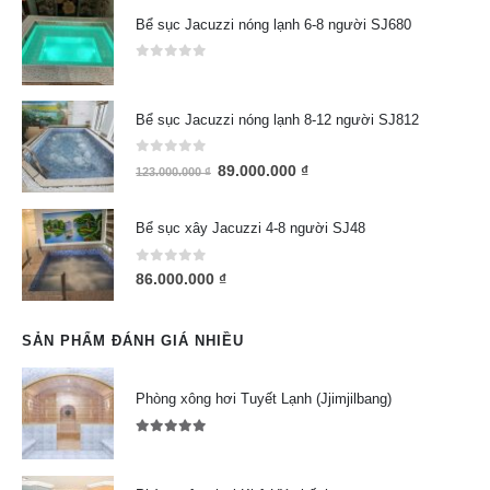
Bể sục Jacuzzi nóng lạnh 6-8 người SJ680
0
out of 5
Bể sục Jacuzzi nóng lạnh 8-12 người SJ812
0
out of 5
89.000.000
₫
123.000.000
₫
Bể sục xây Jacuzzi 4-8 người SJ48
0
out of 5
86.000.000
₫
SẢN PHẨM ĐÁNH GIÁ NHIỀU
Phòng xông hơi Tuyết Lạnh (Jjimjilbang)
5.00
out of 5