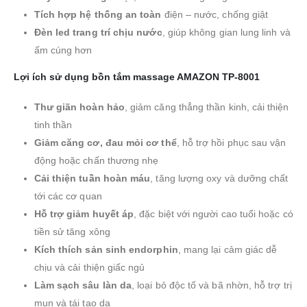
Tích hợp hệ thống an toàn
điện – nước, chống giật
Đèn led trang trí chịu nước
, giúp không gian lung linh và
ấm cúng hơn
Lợi ích sử dụng bồn tắm massage AMAZON TP-8001
Thư giãn hoàn hảo
, giảm căng thẳng thần kinh, cải thiện
tinh thần
Giảm căng cơ, đau mỏi cơ thể
, hỗ trợ hồi phục sau vận
động hoặc chấn thương nhẹ
Cải thiện tuần hoàn máu
, tăng lượng oxy và dưỡng chất
tới các cơ quan
Hỗ trợ giảm huyết áp
, đặc biệt với người cao tuổi hoặc có
tiền sử tăng xông
Kích thích sản sinh endorphin
, mang lại cảm giác dễ
chịu và cải thiện giấc ngủ
Làm sạch sâu làn da
, loại bỏ độc tố và bã nhờn, hỗ trợ trị
mụn và tái tạo da