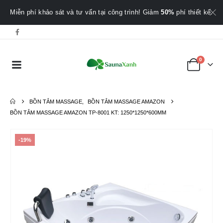
Miễn phí khảo sát và tư vấn tại công trình! Giảm
50%
phí thiết kế.
0
BỒN TẮM MASSAGE
,
BỒN TẮM MASSAGE AMAZON
BỒN TẮM MASSAGE AMAZON TP-8001 KT: 1250*1250*600MM
-19%