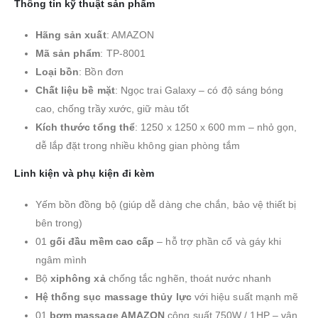
Thông tin kỹ thuật sản phẩm
Hãng sản xuất
: AMAZON
Mã sản phẩm
: TP-8001
Loại bồn
: Bồn đơn
Chất liệu bề mặt
: Ngọc trai Galaxy – có độ sáng bóng
cao, chống trầy xước, giữ màu tốt
Kích thước tổng thể
: 1250 x 1250 x 600 mm – nhỏ gọn,
dễ lắp đặt trong nhiều không gian phòng tắm
Linh kiện và phụ kiện đi kèm
Yếm bồn đồng bộ (giúp dễ dàng che chắn, bảo vệ thiết bị
bên trong)
01
gối đầu mềm cao cấp
– hỗ trợ phần cổ và gáy khi
ngâm mình
Bộ
xiphông xả
chống tắc nghẽn, thoát nước nhanh
Hệ thống sục massage thủy lực
với hiệu suất mạnh mẽ
01
bơm massage AMAZON
công suất 750W / 1HP – vận