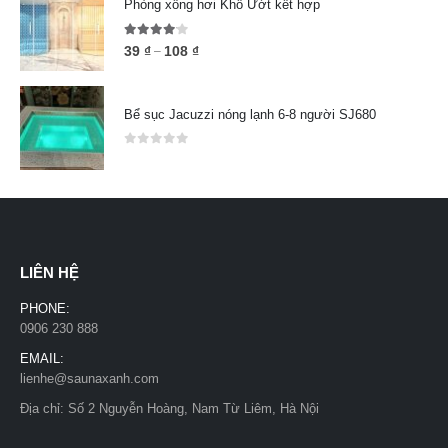
Phòng xông hơi Khô Ướt kết hợp
4.00
out of 5
39
₫
108
₫
–
Bể sục Jacuzzi nóng lạnh 6-8 người SJ680
0
out of 5
LIÊN HỆ
PHONE:
0906 230 888
EMAIL:
lienhe@saunaxanh.com
Địa chỉ: Số 2 Nguyễn Hoàng, Nam Từ Liêm, Hà Nội