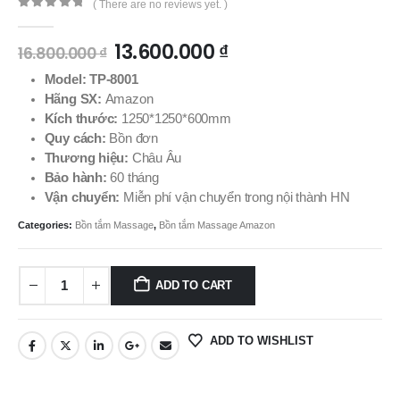
( There are no reviews yet. )
0
out of 5
13.600.000
₫
16.800.000
₫
Model: TP-8001
Hãng SX:
Amazon
Kích thước:
1250*1250*600mm
Quy cách:
Bồn đơn
Thương hiệu:
Châu Âu
Bảo hành:
60 tháng
Vận chuyển:
Miễn phí vận chuyển trong nội thành HN
Categories:
Bồn tắm Massage
,
Bồn tắm Massage Amazon
ADD TO CART
ADD TO WISHLIST