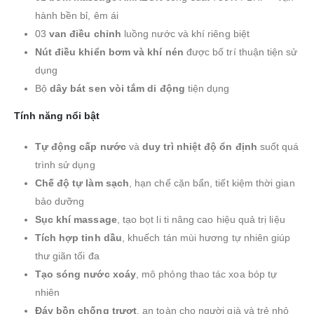
hành bền bỉ, êm ái
03
van điều chỉnh
luồng nước và khí riêng biệt
Nút điều khiển bơm và khí nén
được bố trí thuận tiện sử
dụng
Bộ
dây bát sen vòi tắm di động
tiện dụng
Tính năng nổi bật
Tự động cấp nước
và
duy trì nhiệt độ ổn định
suốt quá
trình sử dụng
Chế độ tự làm sạch
, hạn chế cặn bẩn, tiết kiệm thời gian
bảo dưỡng
Sục khí massage
, tạo bọt li ti nâng cao hiệu quả trị liệu
Tích hợp tinh dầu
, khuếch tán mùi hương tự nhiên giúp
thư giãn tối đa
Tạo sóng nước xoáy
, mô phỏng thao tác xoa bóp tự
nhiên
Đáy bồn chống trượt
, an toàn cho người già và trẻ nhỏ