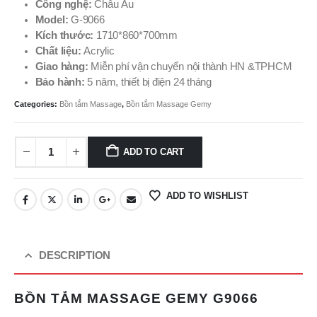
Công nghệ:
Châu Âu
Model:
G-9066
Kích thước:
1710*860*700mm
Chất liệu:
Acrylic
Giao hàng:
Miễn phí vận chuyển nội thành HN &TPHCM
Bảo hành:
5 năm, thiết bị điện 24 tháng
Categories:
Bồn tắm Massage
,
Bồn tắm Massage Gemy
ADD TO CART
ADD TO WISHLIST
DESCRIPTION
BỒN TẮM MASSAGE GEMY G9066