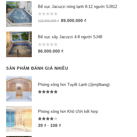
Bể sục Jacuzzi nóng lạnh 8-12 người SJ812
0
out of 5
89.000.000
₫
123.000.000
₫
Bể sục xây Jacuzzi 4-8 người SJ48
0
out of 5
86.000.000
₫
SẢN PHẨM ĐÁNH GIÁ NHIỀU
Phòng xông hơi Tuyết Lạnh (Jjimjilbang)
5.00
out of 5
Phòng xông hơi Khô Ướt kết hợp
4.00
out of 5
39
₫
108
₫
–