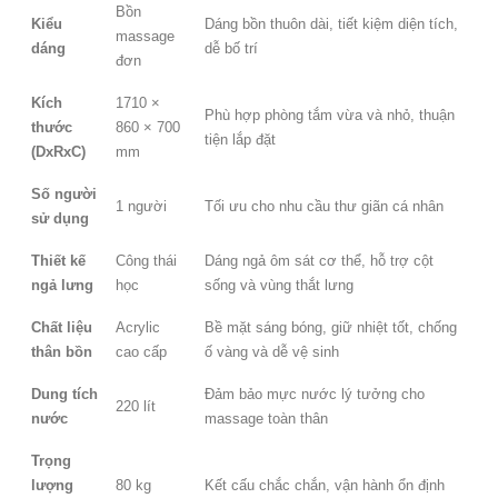
Bồn
Kiểu
Dáng bồn thuôn dài, tiết kiệm diện tích,
massage
dáng
dễ bố trí
đơn
Kích
1710 ×
Phù hợp phòng tắm vừa và nhỏ, thuận
thước
860 × 700
tiện lắp đặt
(DxRxC)
mm
Số người
1 người
Tối ưu cho nhu cầu thư giãn cá nhân
sử dụng
Thiết kế
Công thái
Dáng ngả ôm sát cơ thể, hỗ trợ cột
ngả lưng
học
sống và vùng thắt lưng
Chất liệu
Acrylic
Bề mặt sáng bóng, giữ nhiệt tốt, chống
thân bồn
cao cấp
ố vàng và dễ vệ sinh
Dung tích
Đảm bảo mực nước lý tưởng cho
220 lít
nước
massage toàn thân
Trọng
lượng
80 kg
Kết cấu chắc chắn, vận hành ổn định