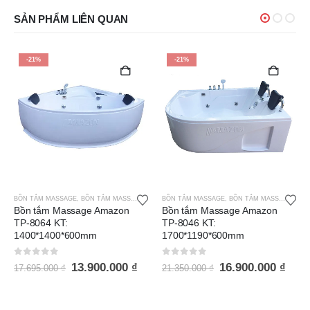
SẢN PHẨM LIÊN QUAN
-21%
-21%
BỒN TẮM MASSAGE
,
BỒN TẮM MASSAGE AMAZON
BỒN TẮM MASSAGE
,
BỒN TẮM MASSAGE AMAZON
Bồn tắm Massage Amazon
Bồn tắm Massage Amazon
TP-8064 KT:
TP-8046 KT:
1400*1400*600mm
1700*1190*600mm
0
out of 5
0
out of 5
13.900.000
₫
16.900.000
₫
17.695.000
₫
21.350.000
₫