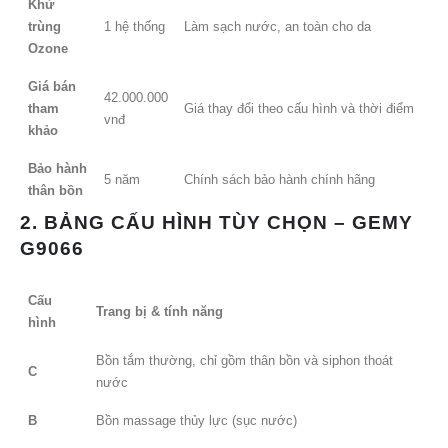
Khử
trùng
1 hệ thống
Làm sạch nước, an toàn cho da
Ozone
Giá bán
42.000.000
tham
Giá thay đổi theo cấu hình và thời điểm
vnđ
khảo
Bảo hành
5 năm
Chính sách bảo hành chính hãng
thân bồn
2. BẢNG CẤU HÌNH TÙY CHỌN – GEMY
G9066
Cấu
Trang bị & tính năng
hình
Bồn tắm thường, chỉ gồm thân bồn và siphon thoát
C
nước
B
Bồn massage thủy lực (sục nước)