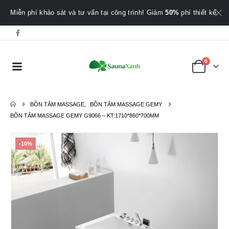
Miễn phí khảo sát và tư vấn tại công trình! Giảm
50%
phí thiết kế.
0
BỒN TẮM MASSAGE
,
BỒN TẮM MASSAGE GEMY
BỒN TẮM MASSAGE GEMY G9066 – KT:1710*860*700MM
-10%