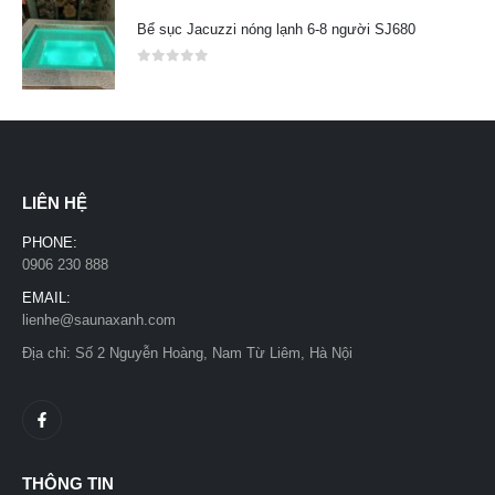
Bể sục Jacuzzi nóng lạnh 6-8 người SJ680
0
out of 5
LIÊN HỆ
PHONE:
0906 230 888
EMAIL:
lienhe@saunaxanh.com
Địa chỉ: Số 2 Nguyễn Hoàng, Nam Từ Liêm, Hà Nội
THÔNG TIN