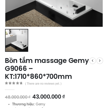
Bồn tắm massage Gemy
G9066 –
KT:1710*860*700mm
( There are no reviews yet. )
0
out of 5
43.000.000
₫
48.000.000
₫
Thương hiệu:
Gemy