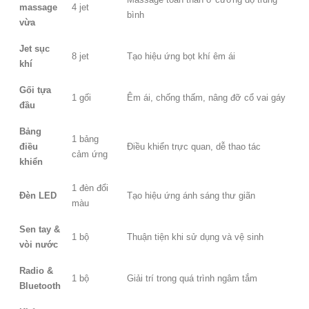
massage
4 jet
bình
vừa
Jet sục
8 jet
Tạo hiệu ứng bọt khí êm ái
khí
Gối tựa
1 gối
Êm ái, chống thấm, nâng đỡ cổ vai gáy
đầu
Bảng
1 bảng
điều
Điều khiển trực quan, dễ thao tác
cảm ứng
khiển
1 đèn đổi
Đèn LED
Tạo hiệu ứng ánh sáng thư giãn
màu
Sen tay &
1 bộ
Thuận tiện khi sử dụng và vệ sinh
vòi nước
Radio &
1 bộ
Giải trí trong quá trình ngâm tắm
Bluetooth