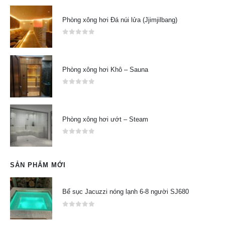
Phòng xông hơi Đá núi lửa (Jjimjilbang)
0
out of 5
Phòng xông hơi Khô – Sauna
0
out of 5
Phòng xông hơi ướt – Steam
0
out of 5
SẢN PHẨM MỚI
Bể sục Jacuzzi nóng lạnh 6-8 người SJ680
0
out of 5