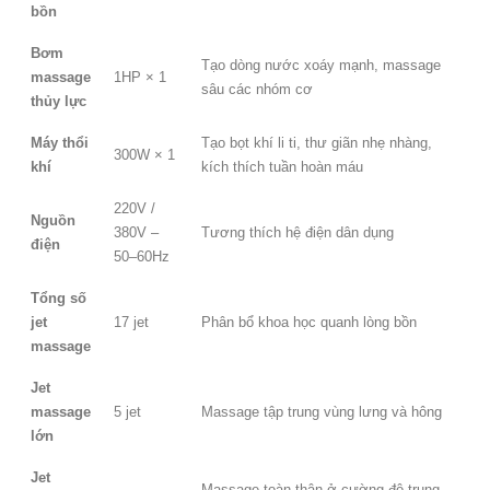
bồn
Bơm
Tạo dòng nước xoáy mạnh, massage
massage
1HP × 1
sâu các nhóm cơ
thủy lực
Máy thổi
Tạo bọt khí li ti, thư giãn nhẹ nhàng,
300W × 1
khí
kích thích tuần hoàn máu
220V /
Nguồn
380V –
Tương thích hệ điện dân dụng
điện
50–60Hz
Tổng số
jet
17 jet
Phân bổ khoa học quanh lòng bồn
massage
Jet
massage
5 jet
Massage tập trung vùng lưng và hông
lớn
Jet
Massage toàn thân ở cường độ trung