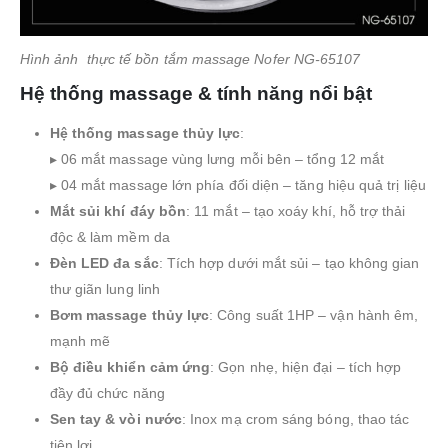
Hình ảnh thực tế bồn tắm massage Nofer NG-65107
Hệ thống massage & tính năng nổi bật
Hệ thống massage thủy lực
:
▸ 06 mắt massage vùng lưng mỗi bên – tổng 12 mắt
▸ 04 mắt massage lớn phía đối diện – tăng hiệu quả trị liệu
Mắt sủi khí đáy bồn
: 11 mắt – tạo xoáy khí, hỗ trợ thải
độc & làm mềm da
Đèn LED đa sắc
: Tích hợp dưới mắt sủi – tạo không gian
thư giãn lung linh
Bơm massage thủy lực
: Công suất 1HP – vận hành êm,
mạnh mẽ
Bộ điều khiển cảm ứng
: Gọn nhẹ, hiện đại – tích hợp
đầy đủ chức năng
Sen tay & vòi nước
: Inox mạ crom sáng bóng, thao tác
tiện lợi