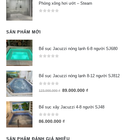
Phòng xông hơi ướt – Steam
0
out of 5
SẢN PHẨM MỚI
Bể sục Jacuzzi nóng lạnh 6-8 người SJ680
0
out of 5
Bể sục Jacuzzi nóng lạnh 8-12 người SJ812
0
out of 5
89.000.000
₫
123.000.000
₫
Bể sục xây Jacuzzi 4-8 người SJ48
0
out of 5
86.000.000
₫
SẢN PHẨM ĐÁNH GIÁ NHIỀU