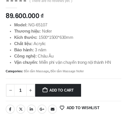
( There are no reviews yet. )
0
out of 5
89.600.000
₫
Model:
NG-65107
Thương hiệu:
Nofer
Kích thước:
1500*1500*630mm
Chất liệu:
Acrylic
Bảo hành:
3 năm
Công nghệ:
Châu Âu
Vận chuyển:
Miễn phí vận chuyển trong nội thành HN
Categories:
Bồn tắm Massage
,
Bồn tắm Massage Nofer
ADD TO CART
ADD TO WISHLIST