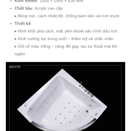
Kích thước
: 1500 × 1500 × 630 mm
Chất liệu
: Acrylic cao cấp
▸ Bóng mịn, cách nhiệt tốt, chống bám bẩn và trơn trượt
Thiết kế
:
▸ Hình khối phá cách, mặt yếm khoét sâu hình dấu tích
▸ Kính cường lực trong suốt – thẩm mỹ và chắc chắn
▸ Gối cổ màu trắng – nâng đỡ gáy, tạo sự thoải mái khi
ngâm