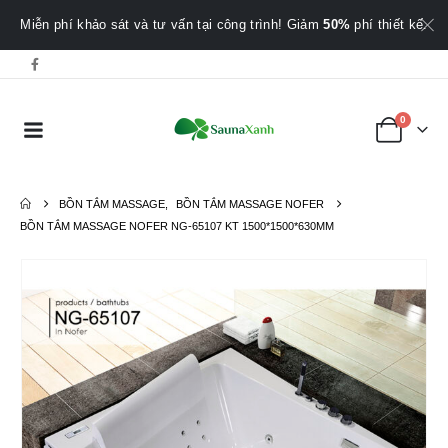
Miễn phí khảo sát và tư vấn tại công trình! Giảm
50%
phí thiết kế.
0
BỒN TẮM MASSAGE
,
BỒN TẮM MASSAGE NOFER
BỒN TẮM MASSAGE NOFER NG-65107 KT 1500*1500*630MM