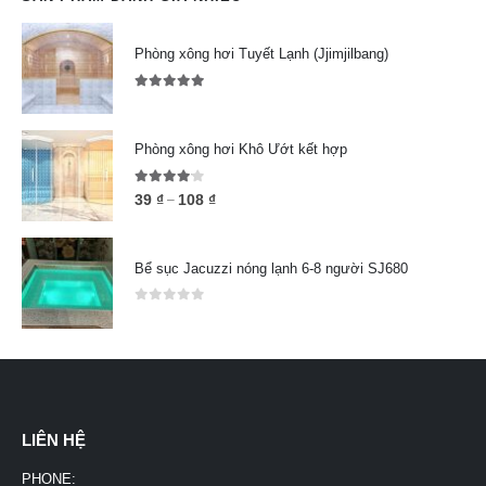
Phòng xông hơi Tuyết Lạnh (Jjimjilbang)
5.00
out of 5
Phòng xông hơi Khô Ướt kết hợp
4.00
out of 5
39
₫
108
₫
–
Bể sục Jacuzzi nóng lạnh 6-8 người SJ680
0
out of 5
LIÊN HỆ
PHONE: