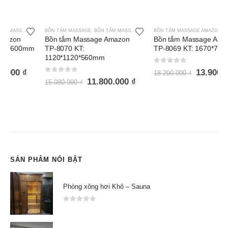
BỒN TẮM MASSAGE
,
BỒN TẮM MASSAGE AMAZON
BỒN TẮM MASSAGE AMAZON
,
BỒN TẮM MASSAGE
Bồn tắm Massage Amazon
Bồn tắm Massage Amazon
TP-8070 KT:
TP-8069 KT: 1670*750*600mm
1120*1120*560mm
0
out of 5
13.900.000
₫
18.200.000
₫
0
out of 5
11.800.000
₫
15.080.000
₫
SẢN PHẨM NỔI BẬT
Phòng xông hơi Khô – Sauna
0
out of 5