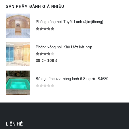
SẢN PHẨM ĐÁNH GIÁ NHIỀU
Phòng xông hơi Tuyết Lạnh (Jjimjilbang)
5.00
out of 5
Phòng xông hơi Khô Ướt kết hợp
4.00
out of 5
39
₫
108
₫
–
Bể sục Jacuzzi nóng lạnh 6-8 người SJ680
0
out of 5
LIÊN HỆ