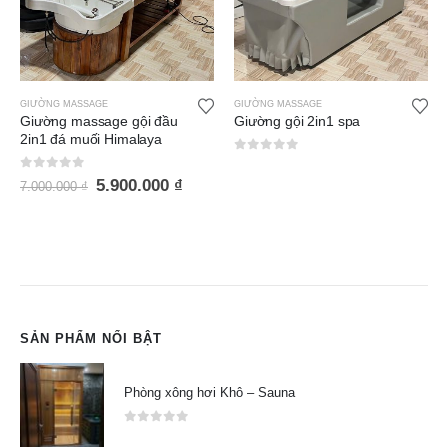
GIƯỜNG MASSAGE
GIƯỜNG MASSAGE
Giường đá muối GDM009
Giường gội 2in1 spa
0
out of 5
0
out of 5
SẢN PHẨM NỔI BẬT
Phòng xông hơi Khô – Sauna
0
out of 5