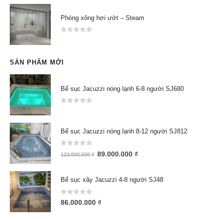
Phòng xông hơi ướt – Steam
0
out of 5
SẢN PHẨM MỚI
Bể sục Jacuzzi nóng lạnh 6-8 người SJ680
0
out of 5
Bể sục Jacuzzi nóng lạnh 8-12 người SJ812
0
out of 5
89.000.000
₫
123.000.000
₫
Bể sục xây Jacuzzi 4-8 người SJ48
0
out of 5
86.000.000
₫