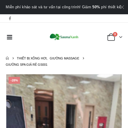
Miễn phí khảo sát và tư vấn tại công trình! Giảm
50%
phí thiết kế.
0
THIẾT BỊ XÔNG HƠI
,
GIƯỜNG MASSAGE
GIƯỜNG SPA GIÁ RẺ GS001
-28%