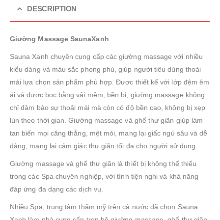
DESCRIPTION
Giường Massage SaunaXanh
Sauna Xanh chuyên cung cấp các giường massage với nhiều
kiểu dáng và màu sắc phong phú, giúp người tiêu dùng thoải
mái lựa chọn sản phẩm phù hợp. Được thiết kế với lớp đệm êm
ái và được bọc bằng vải mềm, bền bỉ, giường massage không
chỉ đảm bảo sự thoải mái mà còn có độ bền cao, không bị xẹp
lún theo thời gian. Giường massage và ghế thư giãn giúp làm
tan biến mọi căng thẳng, mệt mỏi, mang lại giấc ngủ sâu và dễ
dàng, mang lại cảm giác thư giãn tối đa cho người sử dụng.
Giường massage và ghế thư giãn là thiết bị không thể thiếu
trong các Spa chuyên nghiệp, với tính tiện nghi và khả năng
đáp ứng đa dạng các dịch vụ.
Nhiều Spa, trung tâm thẩm mỹ trên cả nước đã chọn Sauna
Xanh làm nhà cung cấp trọn bộ giường massage, ghế thư giãn,