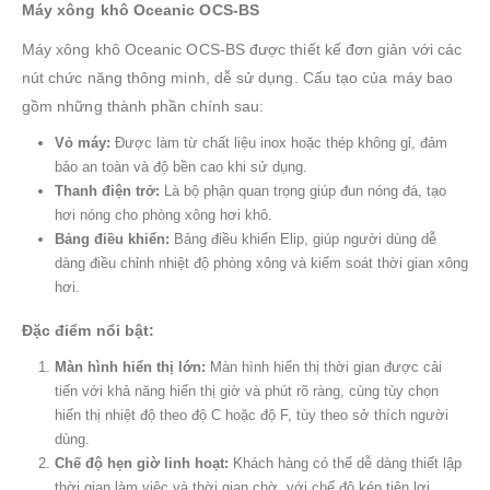
Máy xông khô Oceanic OCS-BS
Máy xông khô Oceanic OCS-BS được thiết kế đơn giản với các
nút chức năng thông minh, dễ sử dụng. Cấu tạo của máy bao
gồm những thành phần chính sau:
Vỏ máy:
Được làm từ chất liệu inox hoặc thép không gỉ, đảm
bảo an toàn và độ bền cao khi sử dụng.
Thanh điện trở:
Là bộ phận quan trọng giúp đun nóng đá, tạo
hơi nóng cho phòng xông hơi khô.
Bảng điều khiển:
Bảng điều khiển Elip, giúp người dùng dễ
dàng điều chỉnh nhiệt độ phòng xông và kiểm soát thời gian xông
hơi.
Đặc điểm nổi bật:
Màn hình hiển thị lớn:
Màn hình hiển thị thời gian được cải
tiến với khả năng hiển thị giờ và phút rõ ràng, cùng tùy chọn
hiển thị nhiệt độ theo độ C hoặc độ F, tùy theo sở thích người
dùng.
Chế độ hẹn giờ linh hoạt:
Khách hàng có thể dễ dàng thiết lập
thời gian làm việc và thời gian chờ, với chế độ kép tiện lợi.