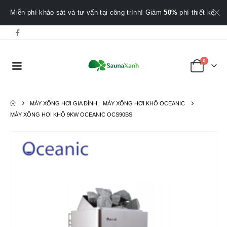
Miễn phí khảo sát và tư vấn tại công trình! Giảm
50%
phí thiết kế.
0
MÁY XÔNG HƠI GIA ĐÌNH
,
MÁY XÔNG HƠI KHÔ OCEANIC
MÁY XÔNG HƠI KHÔ 9KW OCEANIC OCS90BS