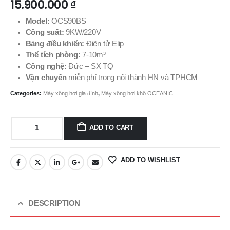
15.900.000
₫
Model:
OCS90BS
Công suất:
9KW/220V
Bảng điều khiển:
Điện tử Elip
Thể tích phòng:
7-10m³
Công nghệ:
Đức – SX TQ
Vận chuyển
miễn phí trong nội thành HN và TPHCM
Categories:
Máy xông hơi gia đình
,
Máy xông hơi khô OCEANIC
ADD TO CART
ADD TO WISHLIST
DESCRIPTION