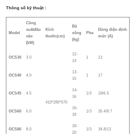
Thông số kỹ thuật :
Công
Đá
su
ấ
t
đầ
u
Kích
Dòng
đ
i
ệ
n
đị
nh
Model
xông
Pha
v
à
o
th
ướ
c
(cm)
m
ứ
c (A)
(kg)
(kW)
12-
OCS30
3.0
1
13
14
13-
OCS40
4.0
1
17
15
14-
OCS45
4.5
1/3
19/6.5
16
410*280*570
16-
OCS60
6.0
1/3
26.4/8.7
18
18-
OCS80
8.0
1/3
34.8/13
20