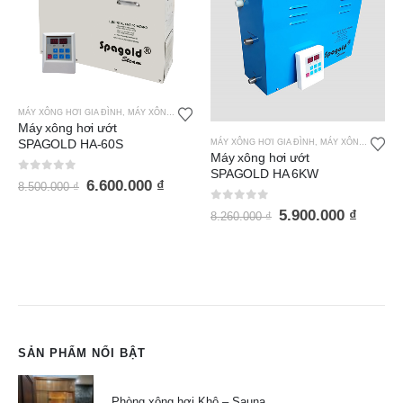
MÁY XÔNG HƠI GIA ĐÌNH
,
MÁY XÔNG HƠI ƯỚT SPAGOLD
Máy xông hơi ướt
SPAGOLD HA-60S
MÁY XÔNG HƠI GIA ĐÌNH
,
MÁY XÔNG HƠI ƯỚT SPAGOLD
Máy xông hơi ướt
SPAGOLD HA 6KW
0
out of 5
6.600.000
₫
8.500.000
₫
0
out of 5
5.900.000
₫
8.260.000
₫
SẢN PHẨM NỔI BẬT
Phòng xông hơi Khô – Sauna