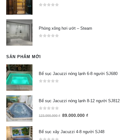
0
out of 5
Phòng xông hơi ướt – Steam
0
out of 5
SẢN PHẨM MỚI
Bể sục Jacuzzi nóng lạnh 6-8 người SJ680
0
out of 5
Bể sục Jacuzzi nóng lạnh 8-12 người SJ812
0
out of 5
89.000.000
₫
123.000.000
₫
Bể sục xây Jacuzzi 4-8 người SJ48