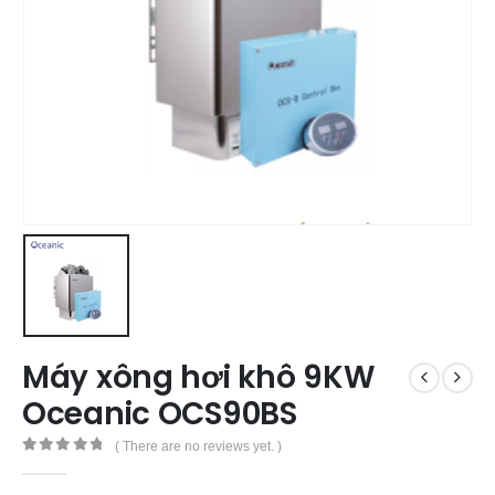
Máy xông hơi khô 9KW
Oceanic OCS90BS
( There are no reviews yet. )
0
out of 5