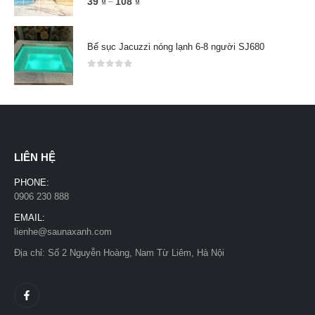
39
₫
108
₫
–
Bể sục Jacuzzi nóng lạnh 6-8 người SJ680
0
out of 5
LIÊN HỆ
PHONE:
0906 230 888
EMAIL:
lienhe@saunaxanh.com
Địa chỉ: Số 2 Nguyễn Hoàng, Nam Từ Liêm, Hà Nội