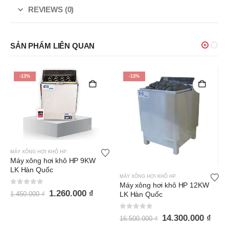
REVIEWS (0)
SẢN PHẨM LIÊN QUAN
-13%
-13%
MÁY XÔNG HƠI KHÔ HP
Máy xông hơi khô HP 9KW
LK Hàn Quốc
MÁY XÔNG HƠI KHÔ HP
Máy xông hơi khô HP 12KW
0
out of 5
1.260.000
₫
LK Hàn Quốc
1.450.000
₫
0
out of 5
14.300.000
₫
16.500.000
₫