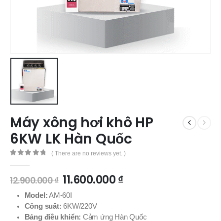
Máy xông hơi khô HP
6KW LK Hàn Quốc
( There are no reviews yet. )
0
out of 5
11.600.000
₫
12.900.000
₫
Model:
AM-60I
Công suất:
6KW/220V
Bảng điều khiển:
Cảm ứng Hàn Quốc