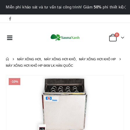
Miễn phí khảo sát và tư vấn tại công trình! Giảm
50%
phí thiết kế.
0
MÁY XÔNG HƠI
,
MÁY XÔNG HƠI KHÔ
,
MÁY XÔNG HƠI KHÔ HP
MÁY XÔNG HƠI KHÔ HP 6KW LK HÀN QUỐC
-10%