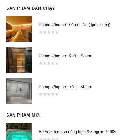
SẢN PHẨM BÁN CHẠY
Phòng xông hơi Đá núi lửa (Jjimjilbang)
0
out of 5
Phòng xông hơi Khô – Sauna
0
out of 5
Phòng xông hơi ướt – Steam
0
out of 5
SẢN PHẨM MỚI
Bể sục Jacuzzi nóng lạnh 6-8 người SJ680