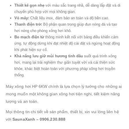
Thiết kế gọn nhẹ
với màu sắc trang nhã, dễ dàng lắp đặt và di
chuyển phù hợp với mọi không gian.
Vỏ máy:
Chất liệu inox, đảm bảo an toàn và độ bền cao.
Thanh điện trở:
Bộ phận quan trọng giúp đun nóng đá và tạo
hơi nóng cho phòng xông hơi khô.
Bo mạch điện tử
thông minh kết nối với bảng điều khiển cảm
ứng, tự động dừng khi đạt nhiệt độ cài đặt và ngừng hoạt động
khi phát hiện sự cố.
Khả năng lưu giữ mùi hương tinh dầu
suốt quá trình xông
hơi, mang lại trải nghiệm thư giãn tuyệt vời và cải thiện sức
khỏe, khác biệt hoàn toàn với phương pháp xông hơi truyền
thống.
Máy xông hơi HP 6KW chính là lựa chọn lý tưởng cho những ai
mong muốn một không gian xông hơi tiện nghi, tiết kiệm năng
lượng và an toàn.
Mọi thông tin chi tiết về sản phẩm, thiết bị, xin vui lòng liên hệ
với
SaunaXanh – 0906.230.888