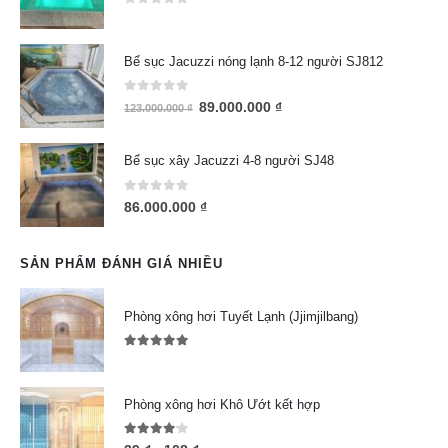
0
out of 5
Bể sục Jacuzzi nóng lạnh 8-12 người SJ812
0
out of 5
89.000.000
₫
123.000.000
₫
Bể sục xây Jacuzzi 4-8 người SJ48
0
out of 5
86.000.000
₫
SẢN PHẨM ĐÁNH GIÁ NHIỀU
Phòng xông hơi Tuyết Lạnh (Jjimjilbang)
5.00
out of 5
Phòng xông hơi Khô Ướt kết hợp
4.00
out of 5