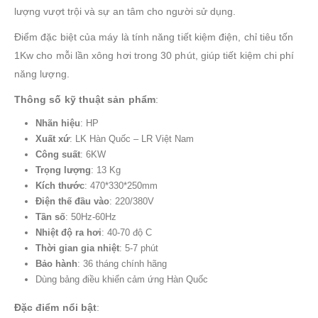
lượng vượt trội và sự an tâm cho người sử dụng.
Điểm đặc biệt của máy là tính năng tiết kiệm điện, chỉ tiêu tốn
1Kw cho mỗi lần xông hơi trong 30 phút, giúp tiết kiệm chi phí
năng lượng.
Thông số kỹ thuật sản phẩm
:
Nhãn hiệu
: HP
Xuất xứ
: LK Hàn Quốc – LR Việt Nam
Công suất
: 6KW
Trọng lượng
: 13 Kg
Kích thước
: 470*330*250mm
Điện thế đầu vào
: 220/380V
Tần số
: 50Hz-60Hz
Nhiệt độ ra hơi
: 40-70 độ C
Thời gian gia nhiệt
: 5-7 phút
Bảo hành
: 36 tháng chính hãng
Dùng bảng điều khiển cảm ứng Hàn Quốc
Đặc điểm nổi bật
: