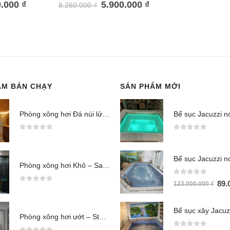
0.000
₫
5.900.000
₫
8.260.000
₫
ẨM BÁN CHẠY
SẢN PHẨM MỚI
Phòng xông hơi Đá núi lửa (Jjimjilbang)
0
out of 5
0
out of 5
Phòng xông hơi Khô – Sauna
0
out of 5
89.
123.000.000
₫
0
out of 5
Phòng xông hơi ướt – Steam