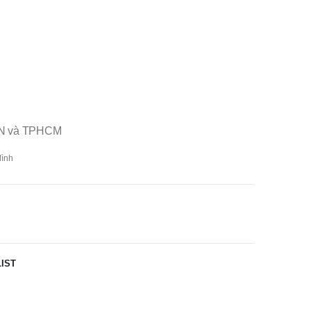
 HN và TPHCM
đình
IST