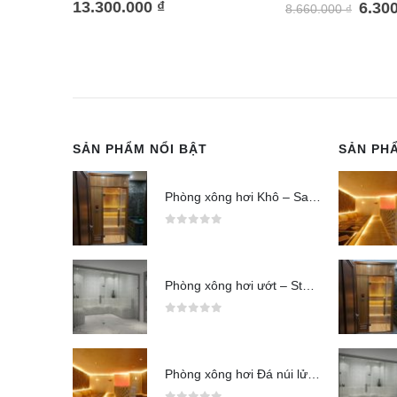
13.300.000
₫
6.30
8.660.000
₫
SẢN PHẨM NỔI BẬT
SẢN PH
Phòng xông hơi Khô – Sauna
0
out of 5
Phòng xông hơi ướt – Steam
0
out of 5
Phòng xông hơi Đá núi lửa (Jjimjilbang)