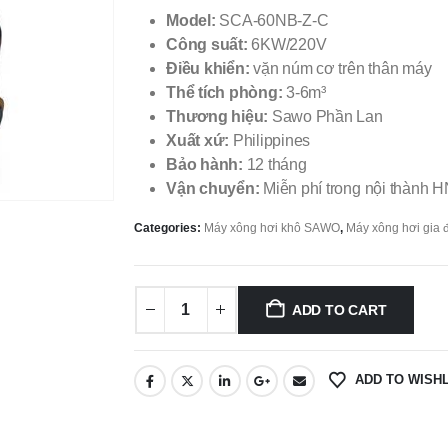
Model:
SCA-60NB-Z-C
Công suất:
6KW/220V
Điều khiển:
vặn núm cơ trên thân máy
Thể tích phòng:
3-6m³
Thương hiệu:
Sawo Phần Lan
Xuất xứ:
Philippines
Bảo hành:
12 tháng
Vận chuyển:
Miễn phí trong nội thành
Categories:
Máy xông hơi khô SAWO
,
Máy xông hơi gia 
ADD TO CART
ADD TO WISHL