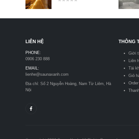
0
out of 5
LIÊN HỆ
THÔNG T
PHONE:
Giới 
0906 230 888
Liên 
EMAIL:
Tài k
lienhe@saunaxanh.com
Giỏ h
Order
Địa chỉ: Số 2 Nguyễn Hoàng, Nam Từ Liêm, Hà
Nội
Thanh