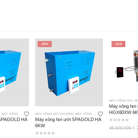
-29%
-11%
MÁY XÔNG HƠI
,
MÁ
Máy xông hơi 
HGX60XW 6
,
MÁY XÔNG HƠI ƯỚT SPAGOLD
MÁY XÔNG HƠI GIA ĐÌNH
,
MÁY XÔNG HƠI ƯỚT SPAGOLD
t SPAGOLD HA
Máy xông hơi ướt SPAGOLD HA
6KW
0
out of 5
36.600.000
₫
0
out of 5