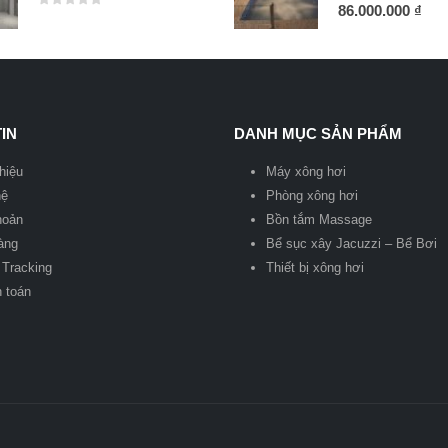
0
out of 5
86.000.000
₫
0
out of 5
IN
DANH MỤC SẢN PHẨM
thiệu
Máy xông hơi
hệ
Phòng xông hơi
hoản
Bồn tắm Massage
àng
Bể sục xây Jacuzzi – Bể Bơi
 Tracking
Thiết bị xông hơi
 toán