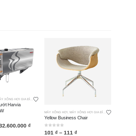
Y XÔNG HƠI GIA ĐÌNH
,
MÁY XÔNG HƠI ƯỚT HARVIA
ướt Harvia
KW
MÁY XÔNG HƠI
,
MÁY XÔNG HƠI GIA ĐÌNH
Yellow Business Chair
32.600.000
₫
0
out of 5
101
₫
–
111
₫