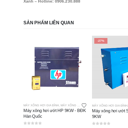
Xanh – Hotline: 0906.230.888
SẢN PHẨM LIÊN QUAN
-27%
MÁY XÔNG HƠI GIA ĐÌNH
,
MÁY XÔNG HƠI ƯỚT HP
MÁY XÔNG HƠI GIA ĐÌNH
Máy xông hơi ướt HP 9KW - BĐK
Máy xông hơi ướ
Hàn Quốc
9KW
0
out of 5
0
out of 5