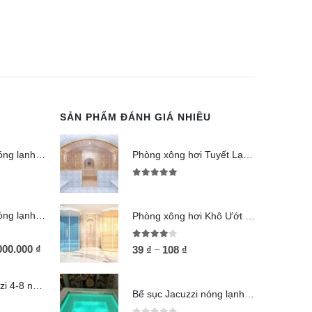
SẢN PHẨM ĐÁNH GIÁ NHIỀU
Bể sục Jacuzzi nóng lạnh 6-8 người SJ680
Phòng xông hơi Tuyết Lạnh (Jjimjilbang)
5.00
out of 5
Bể sục Jacuzzi nóng lạnh 8-12 người SJ812
Phòng xông hơi Khô Ướt kết hợp
4.00
out of 5
000.000
₫
–
39
₫
108
₫
Bể sục xây Jacuzzi 4-8 người SJ48
Bể sục Jacuzzi nóng lạnh 6-8 người SJ680