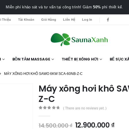
Miễn phí khảo sát và tư vấn tại công trình! Giảm
50%
phí thiết kế.
i Thiệu
Tài Khoản
Giỏ Hàng
Liên Hệ
Log In
I
BỒN TẮM MASSAGE
THIẾT BỊ XÔNG HƠI
BỂ SỤC XÂ
MÁY XÔNG HƠI KHÔ SAWO 6KW SCA-60NB-Z-C
Máy xông hơi khô 
Z-C
( There are no reviews yet. )
0
out of 5
12.900.000
₫
14.500.000
₫