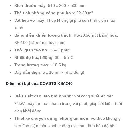
Kích thước máy
: 510 x 200 x 500 mm
Thể tích phòng xông phù hợp
: 22-30 m³
Vật liệu vỏ máy
: Thép không gỉ phủ sơn tĩnh điện màu
xanh
Bảng điều khiển tương thích
: KS-200A (nút bấm) hoặc
KS-100 (cảm ứng, tùy chọn)
Thời gian tạo hơi
: 5 – 7 phút
Nhiệt độ hoạt động
: 30 – 55°C
Trọng lượng máy
: ~18.5 kg
Dây dẫn điện
: 5 x 10 mm² (dây đồng)
Điểm nổi bật của COASTS KSA240
Hiệu suất cao, tạo hơi nhanh
: Với công suất lên đến
24kW, máy tạo hơi nhanh trong vài phút, giúp tiết kiệm thời
gian khởi động.
Thiết kế chuyên dụng, chống ăn mòn
: Vỏ thép không gỉ
sơn tĩnh điện màu xanh chống oxi hóa, đảm bảo độ bền