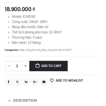
0
out of 5
18.900.000
₫
Model: KSB240
Công suất: 24kW- 380V
Bảng điều khiển: Điện tử
Thể tích phòng phù hợp: 22-30m³
Thương hiệu: Coast
Bảo hành: 12 tháng
Categories:
Máy xông hơi ướt
,
Máy xông hơi ướt COAST
ADD TO CART
ADD TO WISHLIST
DESCRIPTION