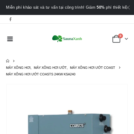
Miễn phí khảo sát và tư vấn tại công trình! Giảm
50%
phí thiết kế.
0
MÁY XÔNG HƠI
,
MÁY XÔNG HƠI ƯỚT
,
MÁY XÔNG HƠI ƯỚT COAST
MÁY XÔNG HƠI ƯỚT COASTS 24KW KSA240