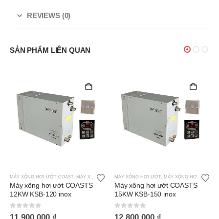
REVIEWS (0)
SẢN PHẨM LIÊN QUAN
COAST
,
MÁY XÔNG HƠI GIA ĐÌNH
MÁY XÔNG HƠI ƯỚT
,
MÁY XÔNG HƠI ƯỚT
,
MÁY XÔNG HƠI ƯỚT COAST
MÁY XÔNG HƠI ƯỚT
,
MÁY XÔN
ướt COASTS
Máy xông hơi ướt COASTS
Máy xông hơi ướt
inox
15KW KSB-150 inox
22,5KW KSB-225
0
out of 5
0
out of 5
12.800.000
₫
18.800.000
₫