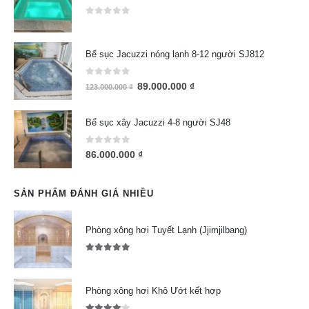
0
out of 5
Bể sục Jacuzzi nóng lạnh 8-12 người SJ812
0
out of 5
89.000.000
₫
123.000.000
₫
Bể sục xây Jacuzzi 4-8 người SJ48
0
out of 5
86.000.000
₫
SẢN PHẨM ĐÁNH GIÁ NHIỀU
Phòng xông hơi Tuyết Lạnh (Jjimjilbang)
5.00
out of 5
Phòng xông hơi Khô Ướt kết hợp