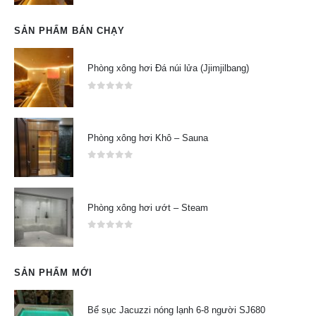
SẢN PHẨM BÁN CHẠY
Phòng xông hơi Đá núi lửa (Jjimjilbang)
0
out of 5
Phòng xông hơi Khô – Sauna
0
out of 5
Phòng xông hơi ướt – Steam
0
out of 5
SẢN PHẨM MỚI
Bể sục Jacuzzi nóng lạnh 6-8 người SJ680