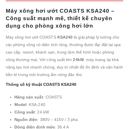
Máy xông hơi ướt COASTS KSA240 –
Công suất mạnh mẽ, thiết kế chuyên
dụng cho phòng xông hơi lớn
Máy xông hơi ướt COASTS
KSA240
là giải pháp lý tưởng cho
các phòng xông có diện tích rộng, thường được lắp đặt tại spa
cao cấp, resort, khách sạn, trung tâm thể hình hoặc phòng
xông thương mại. Với công suất lớn
24kW
, máy mang lại khả
năng tạo hơi nhanh chóng, duy trì nhiệt độ ổn định và vận hành
bền bỉ trong môi trường ẩm nóng đặc thù.
Thông số kỹ thuật COASTS KSA240
Hãng sản xuất
: COASTS
Model
: KSA-240
Công suất
: 24 kW
Nguồn điện
: 380V – 415V / 3 pha
Dòng điện định mức
: 36.4 A