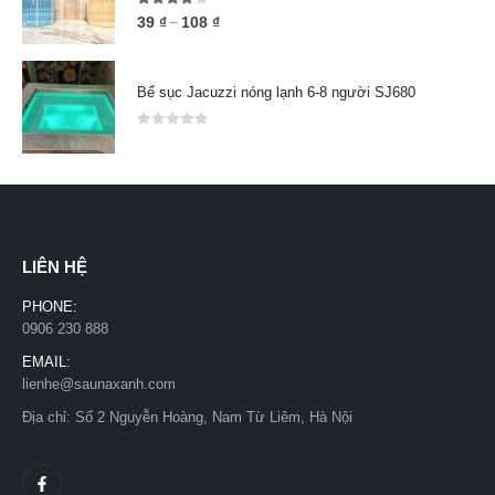
4.00
out of 5
39
₫
108
₫
–
Bể sục Jacuzzi nóng lạnh 6-8 người SJ680
0
out of 5
LIÊN HỆ
PHONE:
0906 230 888
EMAIL:
lienhe@saunaxanh.com
Địa chỉ: Số 2 Nguyễn Hoàng, Nam Từ Liêm, Hà Nội