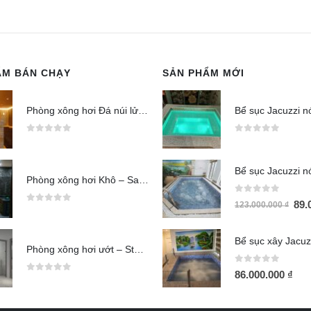
ẨM BÁN CHẠY
SẢN PHẨM MỚI
Phòng xông hơi Đá núi lửa (Jjimjilbang)
0
out of 5
0
out of 5
Phòng xông hơi Khô – Sauna
0
out of 5
89.
123.000.000
₫
0
out of 5
Phòng xông hơi ướt – Steam
0
out of 5
86.000.000
₫
0
out of 5