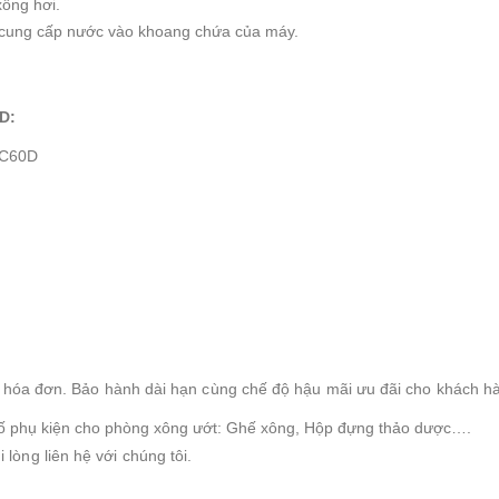
ông hơi.
ể cung cấp nước vào khoang chứa của máy.
D:
OC60D
hóa đơn. Bảo hành dài hạn cùng chế độ hậu mãi ưu đãi cho khách h
số phụ kiện cho phòng xông ướt: Ghế xông, Hộp đựng thảo dược….
i lòng liên hệ với chúng tôi.