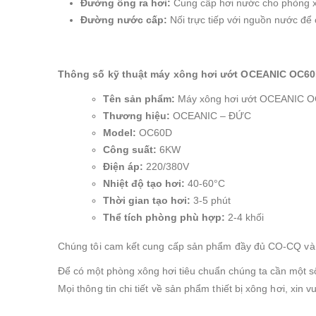
Đường ống ra hơi:
Cung cấp hơi nước cho phòng x
Đường nước cấp:
Nối trực tiếp với nguồn nước đ
Thông số kỹ thuật máy xông hơi ướt OCEANIC OC60
Tên sản phẩm:
Máy xông hơi ướt OCEANIC 
Thương hiệu:
OCEANIC – ĐỨC
Model:
OC60D
Công suất:
6KW
Điện áp:
220/380V
Nhiệt độ tạo hơi:
40-60°C
Thời gian tạo hơi:
3-5 phút
Thể tích phòng phù hợp:
2-4 khối
Chúng tôi cam kết cung cấp sản phẩm đầy đủ CO-CQ và 
Để có một phòng xông hơi tiêu chuẩn chúng ta cần một 
Mọi thông tin chi tiết về sản phẩm thiết bị xông hơi, xin vu