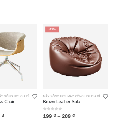
-23%
RVIA
Y XÔNG HƠI GIA ĐÌNH
MÁY XÔNG HƠI
,
MÁY XÔNG HƠI GIA ĐÌNH
ss Chair
Brown Leather Sofa
0
out of 5
1
₫
199
₫
–
209
₫