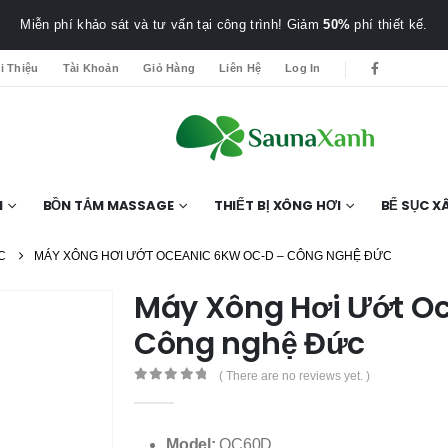
Miễn phí khảo sát và tư vấn tại công trình! Giảm
50%
phí thiết kế.
i Thiệu
Tài Khoản
Giỏ Hàng
Liên Hệ
Log In
I
BỒN TẮM MASSAGE
THIẾT BỊ XÔNG HƠI
BỂ SỤC XÂ
C
MÁY XÔNG HƠI ƯỚT OCEANIC 6KW OC-D – CÔNG NGHỆ ĐỨC
Máy Xông Hơi Ướt O
Công nghệ Đức
( There are no reviews yet. )
0
out of 5
Model:
OC60D