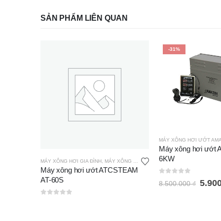
SẢN PHẨM LIÊN QUAN
-31%
MÁY XÔNG HƠI ƯỚT AM
Máy xông hơi ướt
6KW
MÁY XÔNG HƠI GIA ĐÌNH
,
MÁY XÔNG HƠI ATC STEAM
Máy xông hơi ướt ATCSTEAM
AT-60S
0
out of 5
5.90
8.500.000
₫
0
out of 5