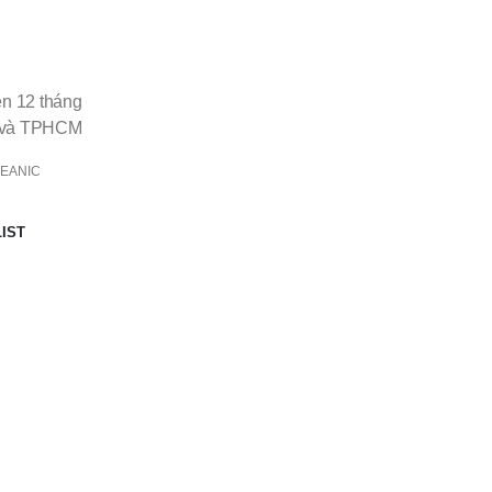
iện 12 tháng
N và TPHCM
CEANIC
IST