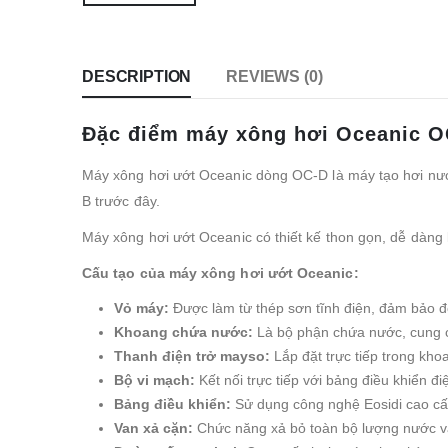
DESCRIPTION
REVIEWS (0)
Đặc điểm máy xông hơi Oceanic O
Máy xông hơi ướt Oceanic dòng OC-D là máy tạo hơi nước
B trước đây.
Máy xông hơi ướt Oceanic có thiết kế thon gọn, dễ dàng 
Cấu tạo của máy xông hơi ướt Oceanic:
Vỏ máy:
Được làm từ thép sơn tĩnh điện, đảm bảo đ
Khoang chứa nước:
Là bộ phận chứa nước, cung c
Thanh điện trở mayso:
Lắp đặt trực tiếp trong kh
Bộ vi mạch:
Kết nối trực tiếp với bảng điều khiển đ
Bảng điều khiển:
Sử dụng công nghệ Eosidi cao cấ
Van xả cặn:
Chức năng xả bỏ toàn bộ lượng nước và 