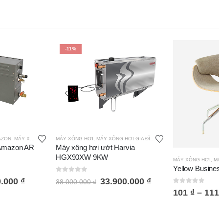
-11%
AZON
,
MÁY XÔNG HƠI GIA ĐÌNH
MÁY XÔNG HƠI
,
MÁY XÔNG HƠI GIA ĐÌNH
,
MÁY XÔNG HƠI ƯỚT HA
 Amazon AR
Máy xông hơi ướt Harvia
HGX90XW 9KW
MÁY XÔNG HƠI
,
MÁ
Yellow Busine
0
out of 5
0.000
₫
33.900.000
₫
38.000.000
₫
0
out of 5
101
₫
–
11