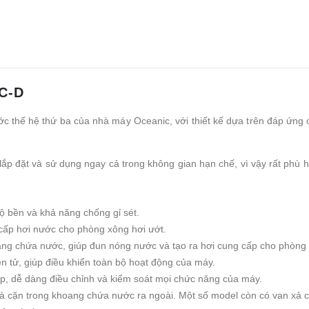
C-D
 thế hệ thứ ba của nhà máy Oceanic, với thiết kế dựa trên đáp ứng 
lắp đặt và sử dụng ngay cả trong không gian hạn chế, vì vậy rất phù h
ộ bền và khả năng chống gỉ sét.
ấp hơi nước cho phòng xông hơi ướt.
oang chứa nước, giúp đun nóng nước và tạo ra hơi cung cấp cho phòng
iện tử, giúp điều khiển toàn bộ hoạt động của máy.
p, dễ dàng điều chỉnh và kiểm soát mọi chức năng của máy.
cặn trong khoang chứa nước ra ngoài. Một số model còn có van xả cặn