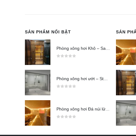
SẢN PHẨM NỔI BẬT
SẢN PH
Phòng xông hơi Khô – Sauna
0
out of 5
Phòng xông hơi ướt – Steam
0
out of 5
Phòng xông hơi Đá núi lửa (Jjimjilbang)
0
out of 5