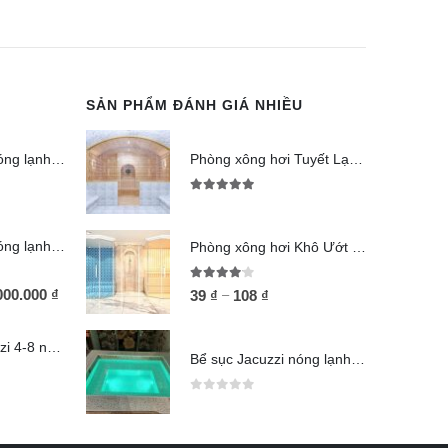
SẢN PHẨM ĐÁNH GIÁ NHIỀU
Bể sục Jacuzzi nóng lạnh 6-8 người SJ680
Phòng xông hơi Tuyết Lạnh (Jjimjilbang)
5.00
out of 5
Bể sục Jacuzzi nóng lạnh 8-12 người SJ812
Phòng xông hơi Khô Ướt kết hợp
4.00
out of 5
000.000
₫
–
39
₫
108
₫
Bể sục xây Jacuzzi 4-8 người SJ48
Bể sục Jacuzzi nóng lạnh 6-8 người SJ680
0
out of 5