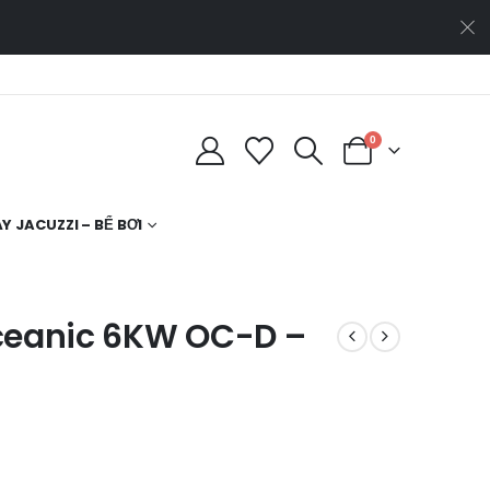
0
Y JACUZZI – BỂ BƠI
ceanic 6KW OC-D –