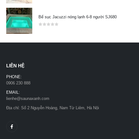
Bể sục Jacuzzi nóng lạnh 6-8 người SJ680
0
out of 5
LIÊN HỆ
PHONE:
0906 230 888
EMAIL:
lienhe@saunaxanh.com
Địa chỉ: Số 2 Nguyễn Hoàng, Nam Từ Liêm, Hà Nội