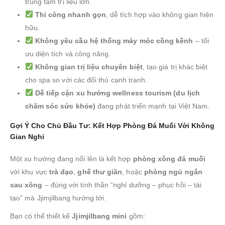
trung tâm trị liệu lớn.
Thi công nhanh gọn
, dễ tích hợp vào không gian hiện
hữu.
Không yêu cầu hệ thống máy móc cồng kềnh
– tối
ưu diện tích và công năng.
Không gian trị liệu chuyên biệt
, tạo giá trị khác biệt
cho spa so với các đối thủ cạnh tranh.
Dễ tiếp cận xu hướng wellness tourism (du lịch
chăm sóc sức khỏe)
đang phát triển mạnh tại Việt Nam.
Gợi Ý Cho Chủ Đầu Tư: Kết Hợp Phòng Đá Muối Với Không
Gian Nghỉ
Một xu hướng đang nổi lên là kết hợp
phòng xông đá muối
với khu vực
trà đạo
,
ghế thư giãn
, hoặc
phòng ngủ ngắn
sau xông
– đúng với tinh thần “nghỉ dưỡng – phục hồi – tái
tạo” mà Jjimjilbang hướng tới.
Bạn có thể thiết kế
Jjimjilbang mini
gồm: