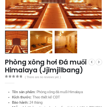
Phòng xông hơi Đá muối
Himalaya (Jjimjilbang)
( There are no reviews yet. )
0
out of 5
Tên sản phẩm
: Phòng xông đá muối Himalaya
Kích thước:
Theo thiết kế CĐT
Bảo hành:
24 tháng