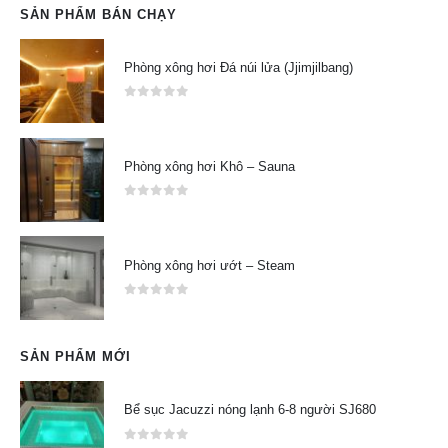
SẢN PHẨM BÁN CHẠY
Phòng xông hơi Đá núi lửa (Jjimjilbang)
0
out of 5
Phòng xông hơi Khô – Sauna
0
out of 5
Phòng xông hơi ướt – Steam
0
out of 5
SẢN PHẨM MỚI
Bể sục Jacuzzi nóng lạnh 6-8 người SJ680