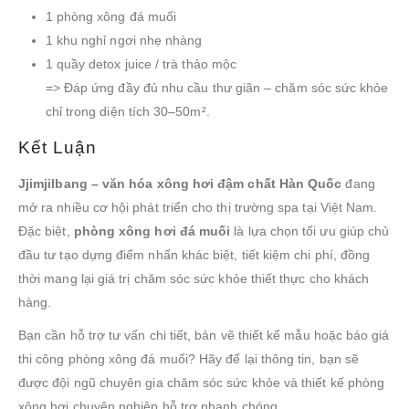
1 phòng xông đá muối
1 khu nghỉ ngơi nhẹ nhàng
1 quầy detox juice / trà thảo mộc
=> Đáp ứng đầy đủ nhu cầu thư giãn – chăm sóc sức khỏe
chỉ trong diện tích 30–50m².
Kết Luận
Jjimjilbang – văn hóa xông hơi đậm chất Hàn Quốc
đang
mở ra nhiều cơ hội phát triển cho thị trường spa tại Việt Nam.
Đặc biệt,
phòng xông hơi đá muối
là lựa chọn tối ưu giúp chủ
đầu tư tạo dựng điểm nhấn khác biệt, tiết kiệm chi phí, đồng
thời mang lại giá trị chăm sóc sức khỏe thiết thực cho khách
hàng.
Bạn cần hỗ trợ tư vấn chi tiết, bản vẽ thiết kế mẫu hoặc báo giá
thi công phòng xông đá muối? Hãy để lại thông tin, bạn sẽ
được đội ngũ chuyên gia chăm sóc sức khỏe và thiết kế phòng
xông hơi chuyên nghiệp hỗ trợ nhanh chóng.