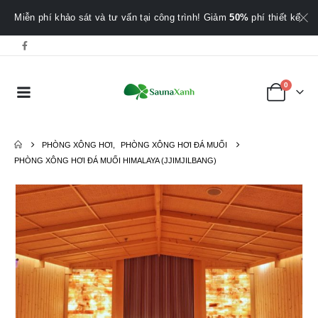
Miễn phí khảo sát và tư vấn tại công trình! Giảm
50%
phí thiết kế.
0
PHÒNG XÔNG HƠI
,
PHÒNG XÔNG HƠI ĐÁ MUỐI
PHÒNG XÔNG HƠI ĐÁ MUỐI HIMALAYA (JJIMJILBANG)