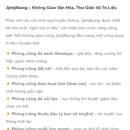
Jjimjilbang – Không Gian Văn Hóa, Thư Giãn Và Trị Liệu
Khác với các mô hình spa truyền thống, Jjimjilbang được thiết
kế như một “ngôi nhà trị liệu” với nhiều khu chức năng riêng
biệt. Mỗi không gian trong Jjimjilbang đều mang một công dụng
trị liệu chuyên biệt:
Phòng xông đá muối Himalaya
– giải độc, tăng cường hô
hấp, giảm viêm xoang.
Phòng xông đất sét
– thải độc qua da, làm dịu các triệu
chứng viêm khớp.
Phòng xông than hoạt tính (than củi)
– lọc khí, cải thiện
chất lượng giấc ngủ.
Phòng xông đá núi lửa
– lưu thông khí huyết, giảm đau
nhức cơ thể.
Phòng xông thuốc bắc (y học cổ truyền)
– bổ huyết, lưu
thông kinh lạc.
Phòng xông tuyết (ice room)
– giúp se khít lỗ chân lông,