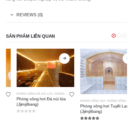
REVIEWS (0)
SẢN PHẨM LIÊN QUAN
PHÒNG XÔNG ĐÁ NÚI LỬA
,
PHÒNG XÔNG HƠI
Phòng xông hơi Đá núi lửa
PHÒNG XÔNG HƠI
,
PHÒNG XÔNG TUYẾT LẠNH
(Jjimjilbang)
Phòng xông hơi Tuyết Lạnh
(Jjimjilbang)
0
out of 5
5.00
out of 5