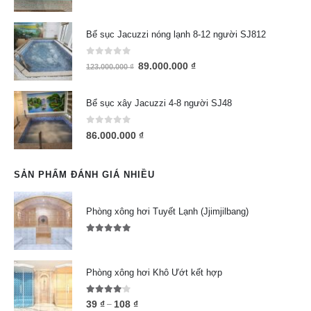
0
out of 5
Bể sục Jacuzzi nóng lạnh 8-12 người SJ812
0
out of 5
89.000.000
₫
123.000.000
₫
Bể sục xây Jacuzzi 4-8 người SJ48
0
out of 5
86.000.000
₫
SẢN PHẨM ĐÁNH GIÁ NHIỀU
Phòng xông hơi Tuyết Lạnh (Jjimjilbang)
5.00
out of 5
Phòng xông hơi Khô Ướt kết hợp
4.00
out of 5
39
₫
108
₫
–