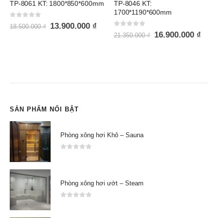
TP-8061 KT: 1800*850*600mm
TP-8046 KT:
1700*1190*600mm
0
out of 5
13.900.000
₫
18.500.000
₫
0
out of 5
16.900.000
₫
21.350.000
₫
SẢN PHẨM NỔI BẬT
Phòng xông hơi Khô – Sauna
0
out of 5
Phòng xông hơi ướt – Steam
0
out of 5