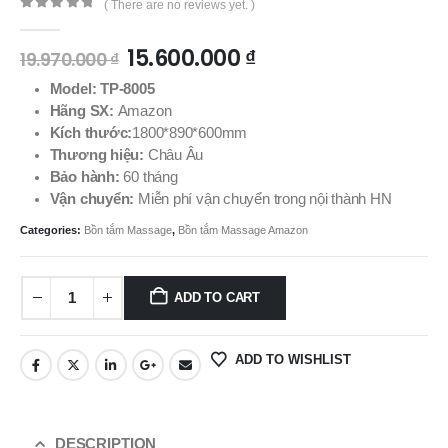
( There are no reviews yet. )
0
out of 5
15.600.000
₫
19.970.000
₫
Model: TP-8005
Hãng SX:
Amazon
Kích thước:
1800*890*600mm
Thương hiệu:
Châu Âu
Bảo hành:
60 tháng
Vận chuyển:
Miễn phí vận chuyển trong nội thành HN
Categories:
Bồn tắm Massage
,
Bồn tắm Massage Amazon
ADD TO CART
ADD TO WISHLIST
DESCRIPTION