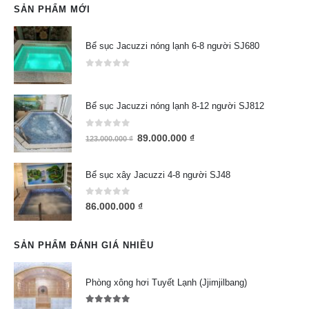
SẢN PHẨM MỚI
Bể sục Jacuzzi nóng lạnh 6-8 người SJ680
0
out of 5
Bể sục Jacuzzi nóng lạnh 8-12 người SJ812
0
out of 5
89.000.000
₫
123.000.000
₫
Bể sục xây Jacuzzi 4-8 người SJ48
0
out of 5
86.000.000
₫
SẢN PHẨM ĐÁNH GIÁ NHIỀU
Phòng xông hơi Tuyết Lạnh (Jjimjilbang)