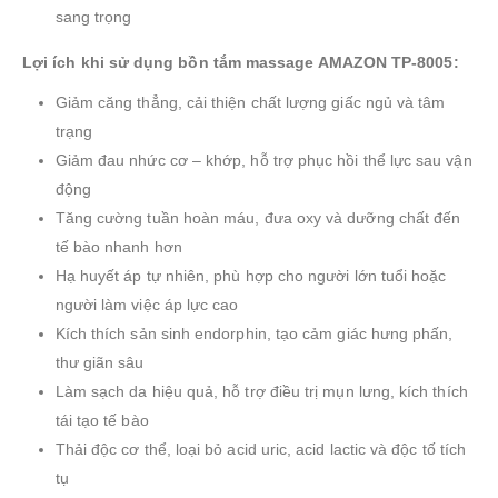
sang trọng
Lợi ích khi sử dụng bồn tắm massage AMAZON TP-8005:
Giảm căng thẳng, cải thiện chất lượng giấc ngủ và tâm
trạng
Giảm đau nhức cơ – khớp, hỗ trợ phục hồi thể lực sau vận
động
Tăng cường tuần hoàn máu, đưa oxy và dưỡng chất đến
tế bào nhanh hơn
Hạ huyết áp tự nhiên, phù hợp cho người lớn tuổi hoặc
người làm việc áp lực cao
Kích thích sản sinh endorphin, tạo cảm giác hưng phấn,
thư giãn sâu
Làm sạch da hiệu quả, hỗ trợ điều trị mụn lưng, kích thích
tái tạo tế bào
Thải độc cơ thể, loại bỏ acid uric, acid lactic và độc tố tích
tụ