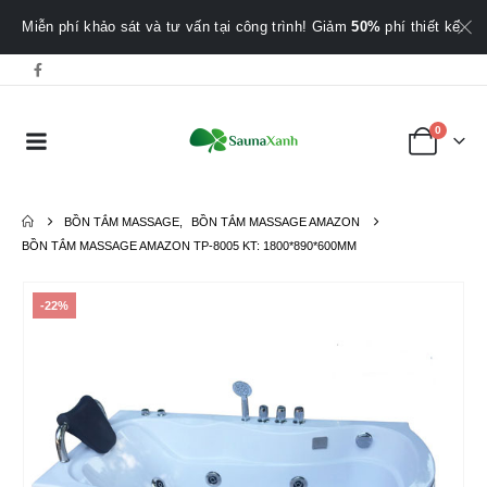
Miễn phí khảo sát và tư vấn tại công trình! Giảm
50%
phí thiết kế.
0
BỒN TẮM MASSAGE
,
BỒN TẮM MASSAGE AMAZON
BỒN TẮM MASSAGE AMAZON TP-8005 KT: 1800*890*600MM
-22%