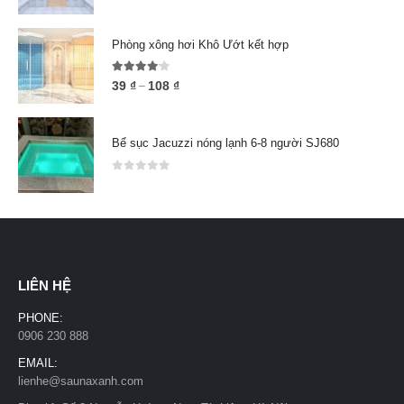
5.00
out of 5
Phòng xông hơi Khô Ướt kết hợp
4.00
out of 5
39
₫
108
₫
–
Bể sục Jacuzzi nóng lạnh 6-8 người SJ680
0
out of 5
LIÊN HỆ
PHONE:
0906 230 888
EMAIL:
lienhe@saunaxanh.com