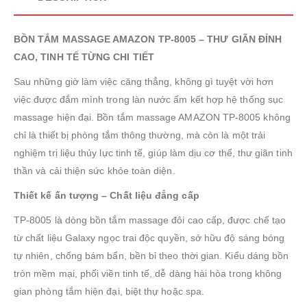
BỒN TẮM MASSAGE AMAZON TP-8005 – THƯ GIÃN ĐỈNH
CAO, TINH TẾ TỪNG CHI TIẾT
Sau những giờ làm việc căng thẳng, không gì tuyệt vời hơn
việc được đắm mình trong làn nước ấm kết hợp hệ thống sục
massage hiện đại. Bồn tắm massage AMAZON TP-8005 không
chỉ là thiết bị phòng tắm thông thường, mà còn là một trải
nghiệm trị liệu thủy lực tinh tế, giúp làm dịu cơ thể, thư giãn tinh
thần và cải thiện sức khỏe toàn diện.
Thiết kế ấn tượng – Chất liệu đẳng cấp
TP-8005 là dòng bồn tắm massage đôi cao cấp, được chế tạo
từ chất liệu Galaxy ngọc trai độc quyền, sở hữu độ sáng bóng
tự nhiên, chống bám bẩn, bền bỉ theo thời gian. Kiểu dáng bồn
tròn mềm mại, phối viền tinh tế, dễ dàng hài hòa trong không
gian phòng tắm hiện đại, biệt thự hoặc spa.