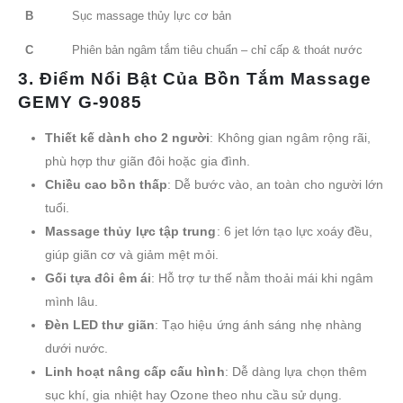
B
Sục massage thủy lực cơ bản
C
Phiên bản ngâm tắm tiêu chuẩn – chỉ cấp & thoát nước
3. Điểm Nổi Bật Của Bồn Tắm Massage
GEMY G-9085
Thiết kế dành cho 2 người
: Không gian ngâm rộng rãi,
phù hợp thư giãn đôi hoặc gia đình.
Chiều cao bồn thấp
: Dễ bước vào, an toàn cho người lớn
tuổi.
Massage thủy lực tập trung
: 6 jet lớn tạo lực xoáy đều,
giúp giãn cơ và giảm mệt mỏi.
Gối tựa đôi êm ái
: Hỗ trợ tư thế nằm thoải mái khi ngâm
mình lâu.
Đèn LED thư giãn
: Tạo hiệu ứng ánh sáng nhẹ nhàng
dưới nước.
Linh hoạt nâng cấp cấu hình
: Dễ dàng lựa chọn thêm
sục khí, gia nhiệt hay Ozone theo nhu cầu sử dụng.