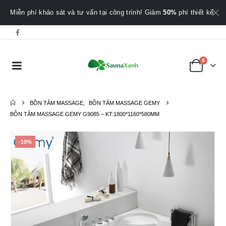
Miễn phí khảo sát và tư vấn tại công trình! Giảm
50%
phí thiết kế.
0
BỒN TẮM MASSAGE
,
BỒN TẮM MASSAGE GEMY
BỒN TẮM MASSAGE GEMY G9085 – KT:1800*1160*580MM
-10%