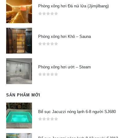
Phòng xông hơi Đá núi lửa (Jjimjilbang)
0
out of 5
Phòng xông hơi Khô – Sauna
0
out of 5
Phòng xông hơi ướt – Steam
0
out of 5
SẢN PHẨM MỚI
Bể sục Jacuzzi nóng lạnh 6-8 người SJ680
0
out of 5