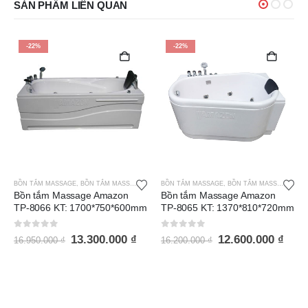
SẢN PHẨM LIÊN QUAN
-22%
-21%
BỒN TẮM MASSAGE
,
BỒN TẮM MASSAGE AMAZON
BỒN TẮM MASSAGE
,
BỒN TẮM MASSAGE AMAZON
Bồn tắm Massage Amazon
Bồn tắm Massage Amazon
TP-8065 KT: 1370*810*720mm
TP-8046 KT:
1700*1190*600mm
0
out of 5
12.600.000
₫
16.200.000
₫
0
out of 5
16.900.000
₫
21.350.000
₫