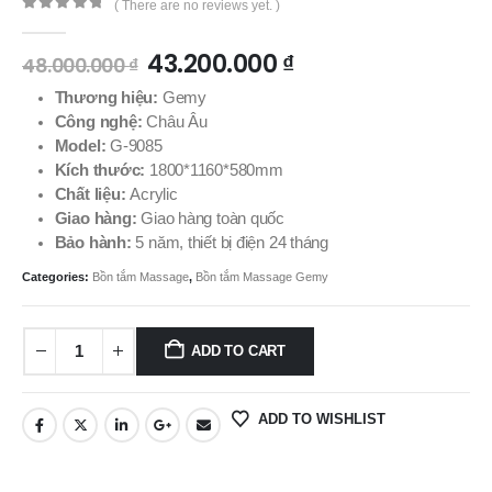
( There are no reviews yet. )
0
out of 5
43.200.000
₫
48.000.000
₫
Thương hiệu:
Gemy
Công nghệ:
Châu Âu
Model:
G-9085
Kích thước:
1800*1160*580mm
Chất liệu:
Acrylic
Giao hàng:
Giao hàng toàn quốc
Bảo hành:
5 năm, thiết bị điện 24 tháng
Categories:
Bồn tắm Massage
,
Bồn tắm Massage Gemy
ADD TO CART
ADD TO WISHLIST