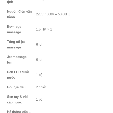
tịnh
Nguồn điện vận
220V / 380V – 50/60Hz
hành
Bơm sục
1.5 HP × 1
massage
Tổng số jet
6 jet
massage
Jet massage
6 jet
lớn
Đèn LED dưới
1 bộ
nước
Gối tựa đầu
2 chiếc
Sen tay & vòi
1 bộ
cấp nước
Hệ thống cấp –