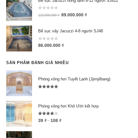
Bể sục Jacuzzi nóng lạnh 8-12 người SJ812
0
out of 5
89.000.000
₫
123.000.000
₫
Bể sục xây Jacuzzi 4-8 người SJ48
0
out of 5
86.000.000
₫
SẢN PHẨM ĐÁNH GIÁ NHIỀU
Phòng xông hơi Tuyết Lạnh (Jjimjilbang)
5.00
out of 5
Phòng xông hơi Khô Ướt kết hợp
4.00
out of 5
39
₫
108
₫
–