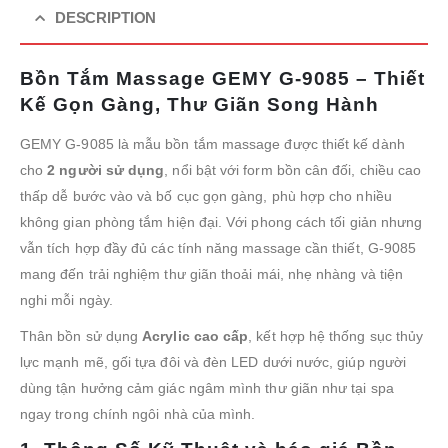
DESCRIPTION
Bồn Tắm Massage GEMY G-9085 – Thiết
Kế Gọn Gàng, Thư Giãn Song Hành
GEMY G-9085 là mẫu bồn tắm massage được thiết kế dành
cho
2 người sử dụng
, nổi bật với form bồn cân đối, chiều cao
thấp dễ bước vào và bố cục gọn gàng, phù hợp cho nhiều
không gian phòng tắm hiện đại. Với phong cách tối giản nhưng
vẫn tích hợp đầy đủ các tính năng massage cần thiết, G-9085
mang đến trải nghiệm thư giãn thoải mái, nhẹ nhàng và tiện
nghi mỗi ngày.
Thân bồn sử dụng
Acrylic cao cấp
, kết hợp hệ thống sục thủy
lực mạnh mẽ, gối tựa đôi và đèn LED dưới nước, giúp người
dùng tận hưởng cảm giác ngâm mình thư giãn như tại spa
ngay trong chính ngôi nhà của mình.