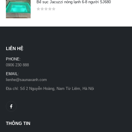
Bể sục Jacuzzi nóng lạnh 6-8 người SJ680
0
out of 5
LIÊN HỆ
PHONE:
0906 230 888
EMAIL:
lienhe@saunaxanh.com
Địa chỉ: Số 2 Nguyễn Hoàng, Nam Từ Liêm, Hà Nội
THÔNG TIN