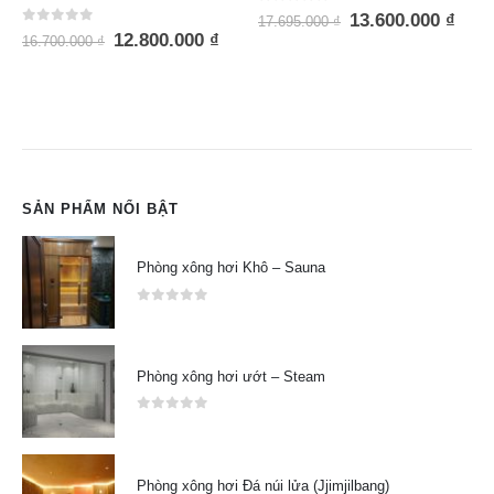
0
out of 5
13.600.000
₫
17.695.000
₫
0
out of 5
16.900.000
₫
21.350.000
₫
SẢN PHẨM NỔI BẬT
Phòng xông hơi Khô – Sauna
0
out of 5
Phòng xông hơi ướt – Steam
0
out of 5
Phòng xông hơi Đá núi lửa (Jjimjilbang)