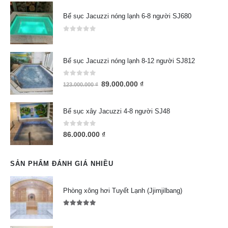
Bể sục Jacuzzi nóng lạnh 6-8 người SJ680
0
out of 5
Bể sục Jacuzzi nóng lạnh 8-12 người SJ812
0
out of 5
89.000.000
₫
123.000.000
₫
Bể sục xây Jacuzzi 4-8 người SJ48
0
out of 5
86.000.000
₫
SẢN PHẨM ĐÁNH GIÁ NHIỀU
Phòng xông hơi Tuyết Lạnh (Jjimjilbang)
5.00
out of 5