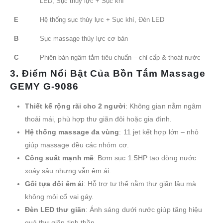
LED, Sục thủy lực + Sục khí
E
Hệ thống sục thủy lực + Sục khí, Đèn LED
B
Sục massage thủy lực cơ bản
C
Phiên bản ngâm tắm tiêu chuẩn – chỉ cấp & thoát nước
3. Điểm Nổi Bật Của Bồn Tắm Massage
GEMY G-9086
Thiết kế rộng rãi cho 2 người
: Không gian nằm ngâm
thoải mái, phù hợp thư giãn đôi hoặc gia đình.
Hệ thống massage đa vùng
: 11 jet kết hợp lớn – nhỏ
giúp massage đều các nhóm cơ.
Công suất mạnh mẽ
: Bơm sục 1.5HP tạo dòng nước
xoáy sâu nhưng vẫn êm ái.
Gối tựa đôi êm ái
: Hỗ trợ tư thế nằm thư giãn lâu mà
không mỏi cổ vai gáy.
Đèn LED thư giãn
: Ánh sáng dưới nước giúp tăng hiệu
quả thư giãn tinh thần.