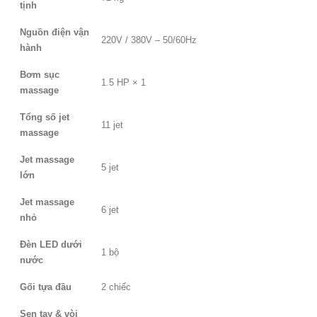
tịnh
Nguồn điện vận
220V / 380V – 50/60Hz
hành
Bơm sục
1.5 HP × 1
massage
Tổng số jet
11 jet
massage
Jet massage
5 jet
lớn
Jet massage
6 jet
nhỏ
Đèn LED dưới
1 bộ
nước
Gối tựa đầu
2 chiếc
Sen tay & vòi