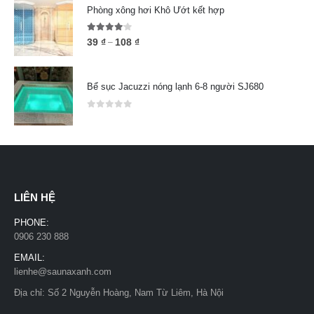
Phòng xông hơi Khô Ướt kết hợp
4.00
out of 5
39
₫
108
₫
–
Bể sục Jacuzzi nóng lạnh 6-8 người SJ680
0
out of 5
LIÊN HỆ
PHONE:
0906 230 888
EMAIL:
lienhe@saunaxanh.com
Địa chỉ: Số 2 Nguyễn Hoàng, Nam Từ Liêm, Hà Nội