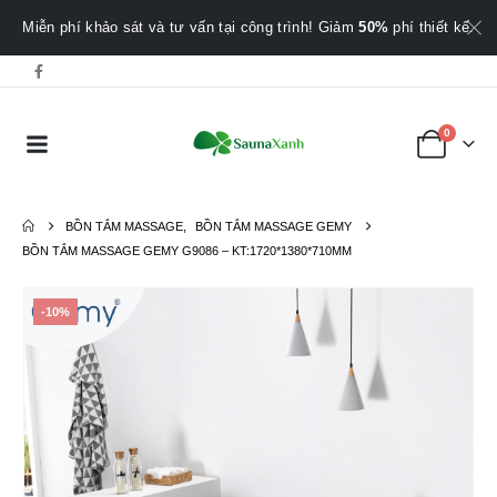
Miễn phí khảo sát và tư vấn tại công trình! Giảm
50%
phí thiết kế.
0
BỒN TẮM MASSAGE
,
BỒN TẮM MASSAGE GEMY
BỒN TẮM MASSAGE GEMY G9086 – KT:1720*1380*710MM
-10%