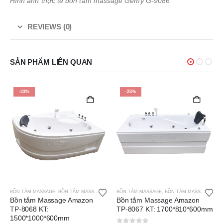
Hình ảnh thực tế bồn tắm massage Gemy G-9086
REVIEWS (0)
SẢN PHẨM LIÊN QUAN
-23%
-21%
BỒN TẮM MASSAGE
,
BỒN TẮM MASSAGE AMAZON
BỒN TẮM MASSAGE
,
BỒN TẮM MASSAGE AMAZON
Bồn tắm Massage Amazon
Bồn tắm Massage Amazon
TP-8067 KT: 1700*810*600mm
TP-8046 KT:
1700*1190*600mm