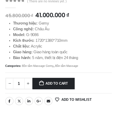
( There are no reviews yet. )
0
out of 5
41.000.000
₫
45.800.000
₫
Thương hiệu:
Gemy
Công nghệ:
Châu Âu
Model:
G-9086
Kích thước:
1720*1380*710mm
Chất liệu:
Acrylic
Giao hàng:
Giao hàng toàn quốc
Bảo hành:
5 năm, thiết bị điện 24 tháng
Categories:
Bồn tắm Massage Gemy
,
Bồn tắm Massage
ADD TO CART
ADD TO WISHLIST