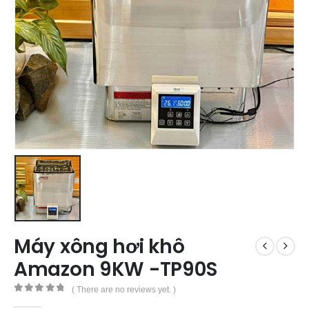
Máy xông hơi khô
Amazon 9KW -TP90S
( There are no reviews yet. )
0
out of 5