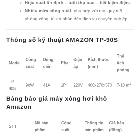
Hiệu suất ổn định – tuổi thọ cao – tiết kiệm điện.
Nhiều mức công suất
, phù hợp với mọi quy mô
phòng xông: từ cá nhân đến dịch vụ chuyên nghiệp.
Thông số kỹ thuật AMAZON TP-90S
Thể
Công
Dòng
Điện
Kích thước
Model
Pha
tích
suất
điện
áp
(mm)
phòng
TP-
9kW
41A
1P
220V
400x270x570
7-10 m³
90S
Bảng báo giá máy xông hơi khô
Amazon
Mã sản
Công
Thông tin
Giá bán
STT
phẩm
suất
sản phẩm
(đồng)