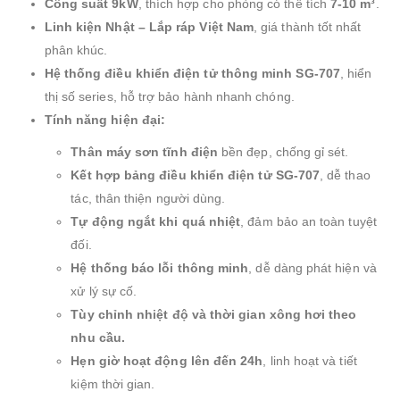
Công suất 9kW
, thích hợp cho phòng có thể tích
7-10 m³
.
Linh kiện Nhật – Lắp ráp Việt Nam
, giá thành tốt nhất
phân khúc.
Hệ thống điều khiển điện tử thông minh SG-707
, hiển
thị số series, hỗ trợ bảo hành nhanh chóng.
Tính năng hiện đại:
Thân máy sơn tĩnh điện
bền đẹp, chống gỉ sét.
Kết hợp bảng điều khiển điện tử SG-707
, dễ thao
tác, thân thiện người dùng.
Tự động ngắt khi quá nhiệt
, đảm bảo an toàn tuyệt
đối.
Hệ thống báo lỗi thông minh
, dễ dàng phát hiện và
xử lý sự cố.
Tùy chỉnh nhiệt độ và thời gian xông hơi theo
nhu cầu.
Hẹn giờ hoạt động lên đến 24h
, linh hoạt và tiết
kiệm thời gian.