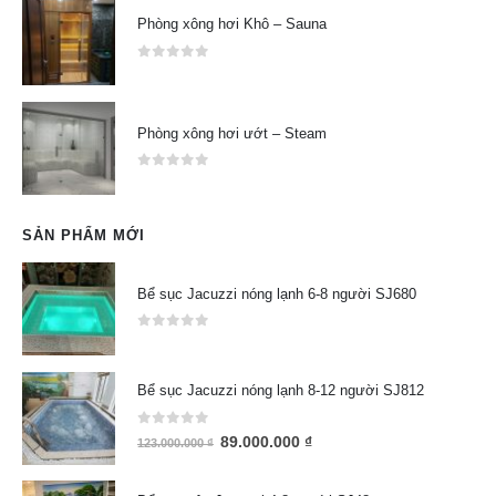
Phòng xông hơi Khô – Sauna
0
out of 5
Phòng xông hơi ướt – Steam
0
out of 5
SẢN PHẨM MỚI
Bể sục Jacuzzi nóng lạnh 6-8 người SJ680
0
out of 5
Bể sục Jacuzzi nóng lạnh 8-12 người SJ812
0
out of 5
89.000.000
₫
123.000.000
₫