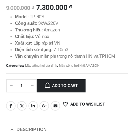
7.300.000
₫
9.000.000
₫
Model
: TP-90S
Công suất:
9kW/220V
Thương hiệu
: Amazon
Chất liệu
: Vỏ inox
Xuất xứ:
Lắp ráp tại VN
Diện tích sử dụng:
7-10m3
Vận chuyển
miễn phí trong nội thành HN và TPHCM
Categories:
Máy xông hơi gia đình
,
Máy xông hơi khô AMAZON
ADD TO CART
ADD TO WISHLIST
DESCRIPTION