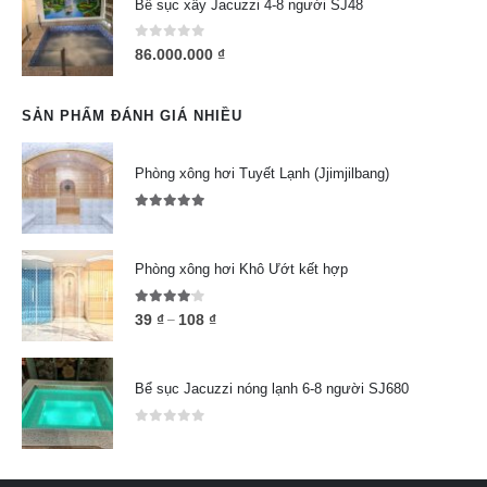
Bể sục xây Jacuzzi 4-8 người SJ48
0
out of 5
86.000.000
₫
SẢN PHẨM ĐÁNH GIÁ NHIỀU
Phòng xông hơi Tuyết Lạnh (Jjimjilbang)
5.00
out of 5
Phòng xông hơi Khô Ướt kết hợp
4.00
out of 5
39
₫
108
₫
–
Bể sục Jacuzzi nóng lạnh 6-8 người SJ680
0
out of 5