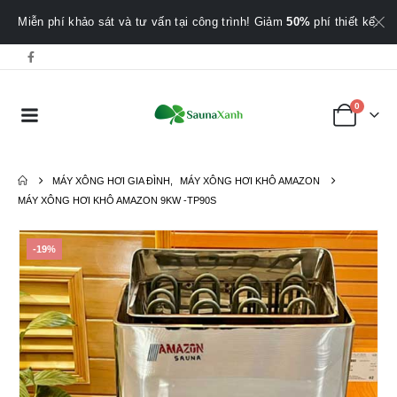
Miễn phí khảo sát và tư vấn tại công trình! Giảm
50%
phí thiết kế.
0
MÁY XÔNG HƠI GIA ĐÌNH
,
MÁY XÔNG HƠI KHÔ AMAZON
MÁY XÔNG HƠI KHÔ AMAZON 9KW -TP90S
-19%