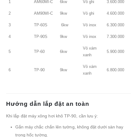
1
AM60MI-C
6kw
Vỏ ghi
3.600.000
2
AM90MI-C
9kw
Vỏ ghi
4.600.000
3
TP-60S
6kw
Vỏ inox
6.300.000
4
TP-90S
9kw
Vỏ inox
7.300.000
Vỏ xám
5
TP-60
6kw
5.900.000
xanh
Vỏ xám
6
TP-90
9kw
6.800.000
xanh
Hướng dẫn lắp đặt an toàn
Khi lắp đặt máy xông hơi khô TP-90, cần lưu ý:
Gắn máy chắc chắn lên tường, không đặt dưới sàn hay
trong hốc tường.