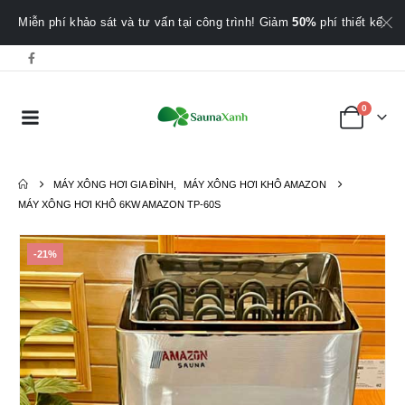
Miễn phí khảo sát và tư vấn tại công trình! Giảm
50%
phí thiết kế.
0
MÁY XÔNG HƠI GIA ĐÌNH
,
MÁY XÔNG HƠI KHÔ AMAZON
MÁY XÔNG HƠI KHÔ 6KW AMAZON TP-60S
-21%