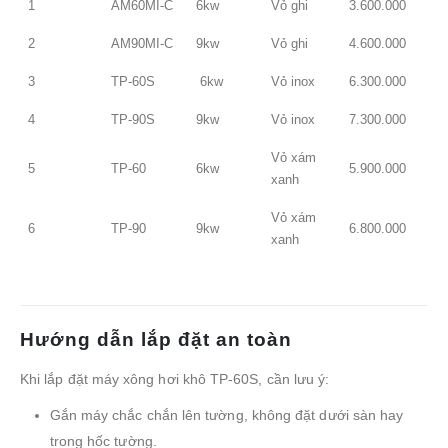
1
AM60MI-C
6kw
Vỏ ghi
3.600.000
2
AM90MI-C
9kw
Vỏ ghi
4.600.000
3
TP-60S
6kw
Vỏ inox
6.300.000
4
TP-90S
9kw
Vỏ inox
7.300.000
Vỏ xám
5
TP-60
6kw
5.900.000
xanh
Vỏ xám
6
TP-90
9kw
6.800.000
xanh
Hướng dẫn lắp đặt an toàn
Khi lắp đặt máy xông hơi khô TP-60S, cần lưu ý:
Gắn máy chắc chắn lên tường, không đặt dưới sàn hay
trong hốc tường.