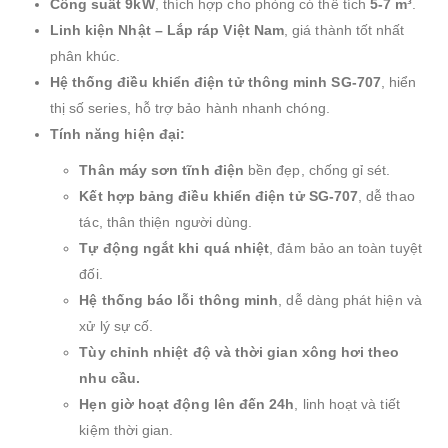
Công suất 9kW
, thích hợp cho phòng có thể tích
5-7 m³
.
Linh kiện Nhật – Lắp ráp Việt Nam
, giá thành tốt nhất
phân khúc.
Hệ thống điều khiển điện tử thông minh SG-707
, hiển
thị số series, hỗ trợ bảo hành nhanh chóng.
Tính năng hiện đại:
Thân máy sơn tĩnh điện
bền đẹp, chống gỉ sét.
Kết hợp bảng điều khiển điện tử SG-707
, dễ thao
tác, thân thiện người dùng.
Tự động ngắt khi quá nhiệt
, đảm bảo an toàn tuyệt
đối.
Hệ thống báo lỗi thông minh
, dễ dàng phát hiện và
xử lý sự cố.
Tùy chỉnh nhiệt độ và thời gian xông hơi theo
nhu cầu.
Hẹn giờ hoạt động lên đến 24h
, linh hoạt và tiết
kiệm thời gian.