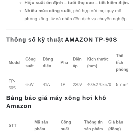
Hiệu suất ổn định – tuổi thọ cao – tiết kiệm điện.
Nhiều mức công suất
, phù hợp với mọi quy mô
phòng xông: từ cá nhân đến dịch vụ chuyên nghiệp.
Thông số kỹ thuật AMAZON TP-90S
Thể
Công
Dòng
Điện
Kích thước
Model
Pha
tích
suất
điện
áp
(mm)
phòng
TP-
6kW
41A
1P
220V
400x270x570
5-7 m³
60S
Bảng báo giá máy xông hơi khô
Amazon
Mã sản
Công
Thông tin
Giá bán
STT
phẩm
suất
sản phẩm
(đồng)