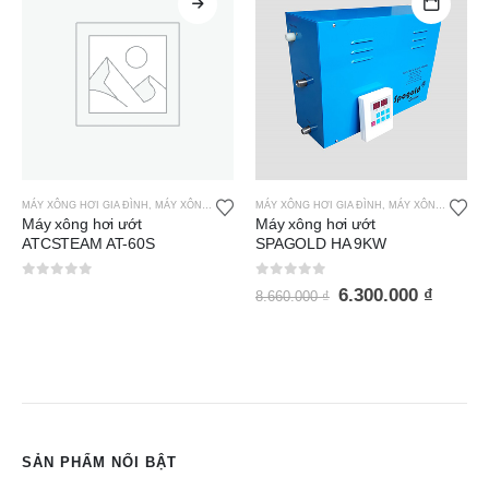
MÁY XÔNG HƠI GIA ĐÌNH
,
MÁY XÔNG HƠI ƯỚT SPAGOLD
MÁY XÔNG HƠI GIA ĐÌNH
,
MÁY XÔNG HƠI ƯỚT SPAGOLD
Máy xông hơi ướt
Máy xông hơi ướt
SPAGOLD HA 9KW
SPAGOLD HA 6KW
0
out of 5
0
out of 5
6.300.000
₫
5.900.000
₫
8.660.000
₫
8.260.000
₫
SẢN PHẨM NỔI BẬT