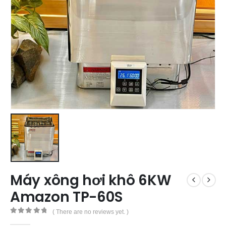
Máy xông hơi khô 6KW
Amazon TP-60S
( There are no reviews yet. )
0
out of 5