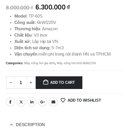
6.300.000
₫
8.000.000
₫
Model
: TP-60S
Công suất:
6kW/220V
Thương hiệu
: Amazon
Chất liệu
: Vỏ inox
Xuất xứ:
Lắp ráp tại VN
Diện tích sử dụng:
5-7m3
Vận chuyển
miễn phí trong nội thành HN và TPHCM
Categories:
Máy xông hơi gia đình
,
Máy xông hơi khô AMAZON
ADD TO CART
ADD TO WISHLIST
DESCRIPTION