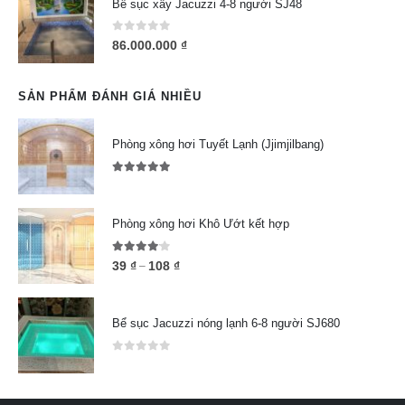
Bể sục xây Jacuzzi 4-8 người SJ48
0
out of 5
86.000.000
₫
SẢN PHẨM ĐÁNH GIÁ NHIỀU
Phòng xông hơi Tuyết Lạnh (Jjimjilbang)
5.00
out of 5
Phòng xông hơi Khô Ướt kết hợp
4.00
out of 5
39
₫
108
₫
–
Bể sục Jacuzzi nóng lạnh 6-8 người SJ680
0
out of 5