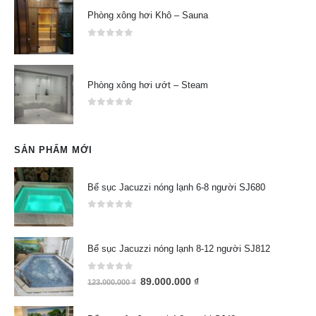
Phòng xông hơi Khô – Sauna
0
out of 5
Phòng xông hơi ướt – Steam
0
out of 5
SẢN PHẨM MỚI
Bể sục Jacuzzi nóng lạnh 6-8 người SJ680
0
out of 5
Bể sục Jacuzzi nóng lạnh 8-12 người SJ812
0
out of 5
89.000.000
₫
123.000.000
₫