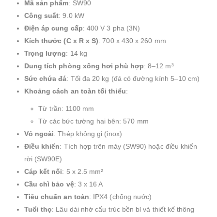
Mã sản phẩm
: SW90
Công suất
: 9.0 kW
Điện áp cung cấp
: 400 V 3 pha (3N)
Kích thước (C x R x S)
: 700 x 430 x 260 mm
Trọng lượng
: 14 kg
Dung tích phòng xông hơi phù hợp
: 8–12 m³
Sức chứa đá
: Tối đa 20 kg (đá có đường kính 5–10 cm)
Khoảng cách an toàn tối thiểu
:
Từ trần: 1100 mm
Từ các bức tường hai bên: 570 mm
Vỏ ngoài
: Thép không gỉ (inox)
Điều khiển
: Tích hợp trên máy (SW90) hoặc điều khiển
rời (SW90E)
Cáp kết nối
: 5 x 2.5 mm²
Cầu chì bảo vệ
: 3 x 16 A
Tiêu chuẩn an toàn
: IPX4 (chống nước)
Tuổi thọ
: Lâu dài nhờ cấu trúc bền bỉ và thiết kế thông