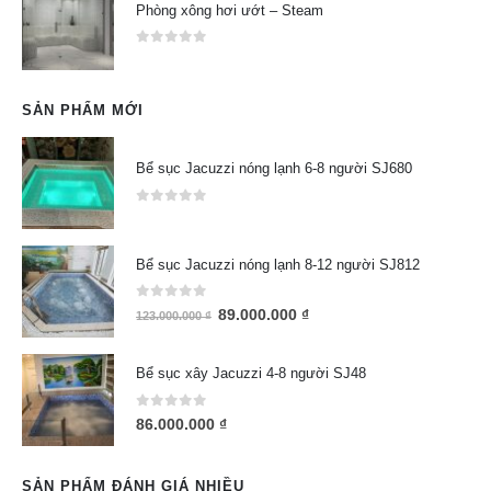
Phòng xông hơi ướt – Steam
0
out of 5
SẢN PHẨM MỚI
Bể sục Jacuzzi nóng lạnh 6-8 người SJ680
0
out of 5
Bể sục Jacuzzi nóng lạnh 8-12 người SJ812
0
out of 5
89.000.000
₫
123.000.000
₫
Bể sục xây Jacuzzi 4-8 người SJ48
0
out of 5
86.000.000
₫
SẢN PHẨM ĐÁNH GIÁ NHIỀU