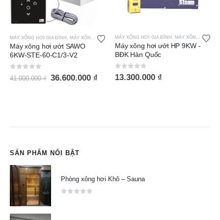
MÁY XÔNG HƠI GIA ĐÌNH
,
MÁY XÔNG HƠI ƯỚT OCEANIC
Máy xông hơi ướt Oceanic
MÁY XÔNG HƠI GIA ĐÌNH
,
MÁY XÔNG HƠI ƯỚT HP
OC60BXS 6KW - Công nghệ
Máy xông hơi ướt HP 9KW -
Đức
BĐK Hàn Quốc
0
out of 5
0
out of 5
13.300.000
₫
SẢN PHẨM NỔI BẬT
Phòng xông hơi Khô – Sauna
0
out of 5