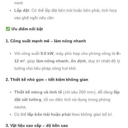
minh
Lắp đặt
: Có thể lắp đặt bên trái hoặc bên phải, tích hợp
vào ghế ngồi nếu cần
Ưu điểm nổi bật
1.
Công suất mạnh mẽ – làm nóng nhanh
Với công suất
9.0 kW
, máy phù hợp cho phòng xông từ
8–
12 m³
, giúp
làm nóng nhanh, ổn định
, duy trì nhiệt độ lý
tưởng cho liệu pháp xông hơi khô.
2.
Thiết kế nhỏ gọn – tiết kiệm không gian
Thiết kế mỏng và tinh tế
(chỉ sâu 260 mm), dễ dàng
lắp
đặt sát tường
, tối ưu diện tích sử dụng trong phòng
sauna.
Có thể
lắp bên trái hoặc phải
theo không gian bố trí.
3.
Vật liệu cao cấp – độ bền cao