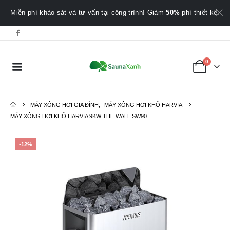
Miễn phí khảo sát và tư vấn tại công trình! Giảm
50%
phí thiết kế.
0
MÁY XÔNG HƠI GIA ĐÌNH
,
MÁY XÔNG HƠI KHÔ HARVIA
MÁY XÔNG HƠI KHÔ HARVIA 9KW THE WALL SW90
-12%