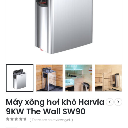
Máy xông hơi khô Harvia
9KW The Wall SW90
( There are no reviews yet. )
0
out of 5