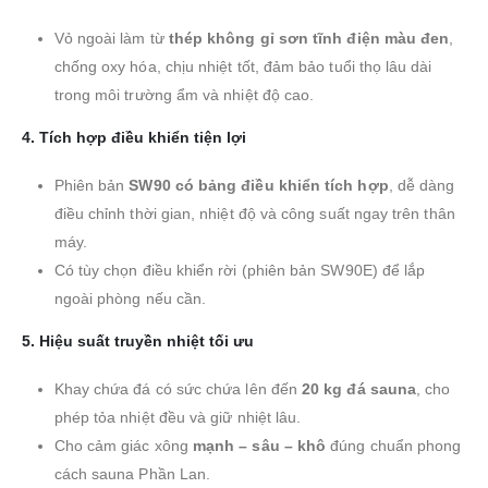
Vỏ ngoài làm từ
thép không gỉ sơn tĩnh điện màu đen
,
chống oxy hóa, chịu nhiệt tốt, đảm bảo tuổi thọ lâu dài
trong môi trường ẩm và nhiệt độ cao.
4.
Tích hợp điều khiển tiện lợi
Phiên bản
SW90 có bảng điều khiển tích hợp
, dễ dàng
điều chỉnh thời gian, nhiệt độ và công suất ngay trên thân
máy.
Có tùy chọn điều khiển rời (phiên bản SW90E) để lắp
ngoài phòng nếu cần.
5.
Hiệu suất truyền nhiệt tối ưu
Khay chứa đá có sức chứa lên đến
20 kg đá sauna
, cho
phép tỏa nhiệt đều và giữ nhiệt lâu.
Cho cảm giác xông
mạnh – sâu – khô
đúng chuẩn phong
cách sauna Phần Lan.