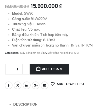
15.900.000
₫
18.000.000
₫
Model
: SW90
Công suất:
9kW/220V
Thương hiệu
: Harvia
Chất liệu
: Vỏ inox
Bảng điều khiển
: Tích hợp trên máy
Diện tích sử dụng:
8-12m3
Vận chuyển
miễn phí trong nội thành HN và TPHCM
Categories:
Máy xông hơi gia đình
,
Máy xông hơi khô HARVIA
ADD TO CART
ADD TO WISHLIST
DESCRIPTION