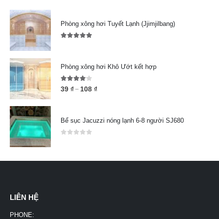
Phòng xông hơi Tuyết Lạnh (Jjimjilbang)
5.00
out of 5
Phòng xông hơi Khô Ướt kết hợp
4.00
out of 5
39
₫
108
₫
–
Bể sục Jacuzzi nóng lạnh 6-8 người SJ680
0
out of 5
LIÊN HỆ
PHONE: