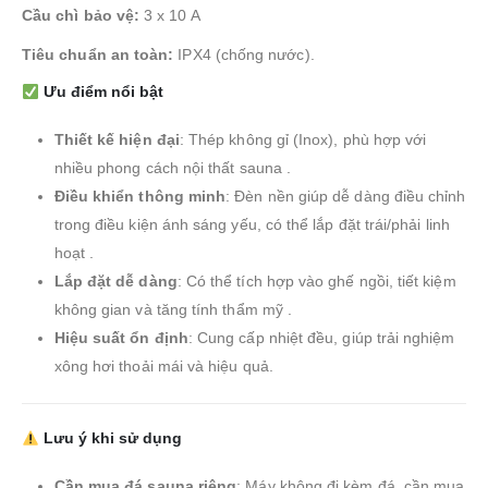
Cầu chì bảo vệ:
3 x 10 A
Tiêu chuẩn an toàn:
IPX4 (chống nước).
Ưu điểm nổi bật
Thiết kế hiện đại
:
Thép không gỉ (Inox), phù hợp với
nhiều phong cách nội thất sauna
.
Điều khiển thông minh
:
Đèn nền giúp dễ dàng điều chỉnh
trong điều kiện ánh sáng yếu, có thể lắp đặt trái/phải linh
hoạt
.
Lắp đặt dễ dàng
:
Có thể tích hợp vào ghế ngồi, tiết kiệm
không gian và tăng tính thẩm mỹ
.
Hiệu suất ổn định
:
Cung cấp nhiệt đều, giúp trải nghiệm
xông hơi thoải mái và hiệu quả.
Lưu ý khi sử dụng
Cần mua đá sauna riêng
:
Máy không đi kèm đá, cần mua