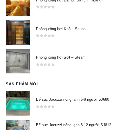
Phòng xông hơi Đá núi lửa (Jjimjilbang)
0
out of 5
Phòng xông hơi Khô – Sauna
0
out of 5
Phòng xông hơi ướt – Steam
0
out of 5
SẢN PHẨM MỚI
Bể sục Jacuzzi nóng lạnh 6-8 người SJ680
0
out of 5
Bể sục Jacuzzi nóng lạnh 8-12 người SJ812