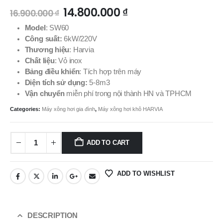
14.800.000
₫
16.900.000
₫
Model
: SW60
Công suất:
6kW/220V
Thương hiệu
: Harvia
Chất liệu
: Vỏ inox
Bảng điều khiển
: Tích hợp trên máy
Diện tích sử dụng:
5-8m3
Vận chuyển
miễn phí trong nội thành HN và TPHCM
Categories:
Máy xông hơi gia đình
,
Máy xông hơi khô HARVIA
ADD TO CART
ADD TO WISHLIST
DESCRIPTION