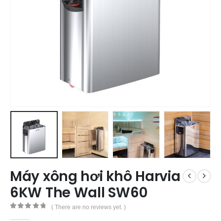
Máy xông hơi khô Harvia
6KW The Wall SW60
( There are no reviews yet. )
0
out of 5