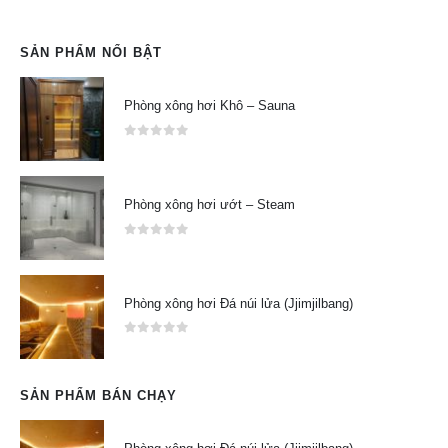
SẢN PHẨM NỔI BẬT
Phòng xông hơi Khô – Sauna
0
out of 5
Phòng xông hơi ướt – Steam
0
out of 5
Phòng xông hơi Đá núi lửa (Jjimjilbang)
0
out of 5
SẢN PHẨM BÁN CHẠY