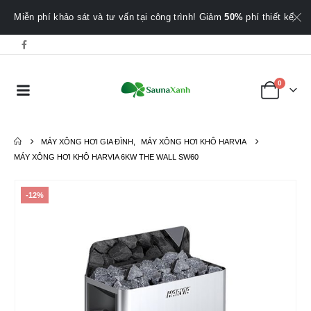
Miễn phí khảo sát và tư vấn tại công trình! Giảm
50%
phí thiết kế.
0
MÁY XÔNG HƠI GIA ĐÌNH
,
MÁY XÔNG HƠI KHÔ HARVIA
MÁY XÔNG HƠI KHÔ HARVIA 6KW THE WALL SW60
-12%