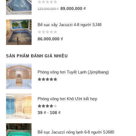
0
out of 5
89.000.000
₫
123.000.000
₫
Bể sục xây Jacuzzi 4-8 người SJ48
0
out of 5
86.000.000
₫
SẢN PHẨM ĐÁNH GIÁ NHIỀU
Phòng xông hơi Tuyết Lạnh (Jjimjilbang)
5.00
out of 5
Phòng xông hơi Khô Ướt kết hợp
4.00
out of 5
39
₫
108
₫
–
Bể sục Jacuzzi nóng lạnh 6-8 người SJ680