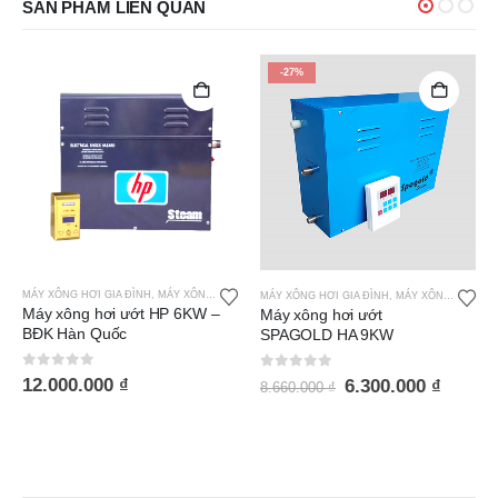
SẢN PHẨM LIÊN QUAN
-27%
MÁY XÔNG HƠI GIA ĐÌNH
,
MÁY XÔNG HƠI ƯỚT HP
MÁY XÔNG HƠI GIA ĐÌNH
,
MÁY XÔNG HƠI ƯỚT SPAGOLD
Máy xông hơi ướt HP 6KW –
Máy xông hơi ướt
BĐK Hàn Quốc
SPAGOLD HA 9KW
0
out of 5
0
out of 5
12.000.000
₫
6.300.000
₫
8.660.000
₫