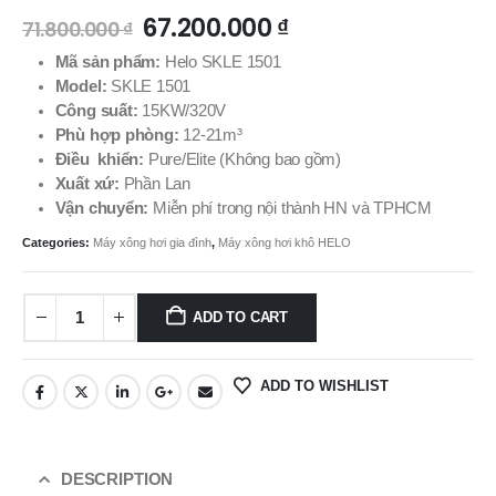
67.200.000
₫
71.800.000
₫
Mã sản phẩm:
Helo SKLE 1501
Model:
SKLE 1501
Công suất:
15KW/320V
Phù hợp phòng:
12-21m³
Điều khiển:
Pure/Elite (Không bao gồm)
Xuất xứ:
Phần Lan
Vận chuyển:
Miễn phí trong nội thành HN và TPHCM
Categories:
Máy xông hơi gia đình
,
Máy xông hơi khô HELO
ADD TO CART
ADD TO WISHLIST
DESCRIPTION