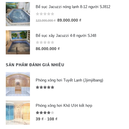
Bể sục Jacuzzi nóng lạnh 8-12 người SJ812
0
out of 5
89.000.000
₫
123.000.000
₫
Bể sục xây Jacuzzi 4-8 người SJ48
0
out of 5
86.000.000
₫
SẢN PHẨM ĐÁNH GIÁ NHIỀU
Phòng xông hơi Tuyết Lạnh (Jjimjilbang)
5.00
out of 5
Phòng xông hơi Khô Ướt kết hợp
4.00
out of 5
39
₫
108
₫
–