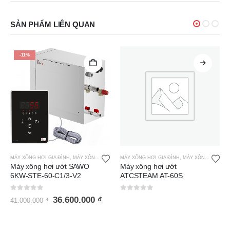
SẢN PHẨM LIÊN QUAN
-11%
MÁY XÔNG HƠI GIA ĐÌNH
,
MÁY XÔNG HƠI ƯỚT SAWO
MÁY XÔNG HƠI GIA ĐÌNH
,
MÁY XÔNG HƠI ATC STEAM
Máy xông hơi ướt SAWO
Máy xông hơi ướt
6KW-STE-60-C1/3-V2
ATCSTEAM AT-60S
0
out of 5
0
out of 5
36.600.000
₫
41.000.000
₫