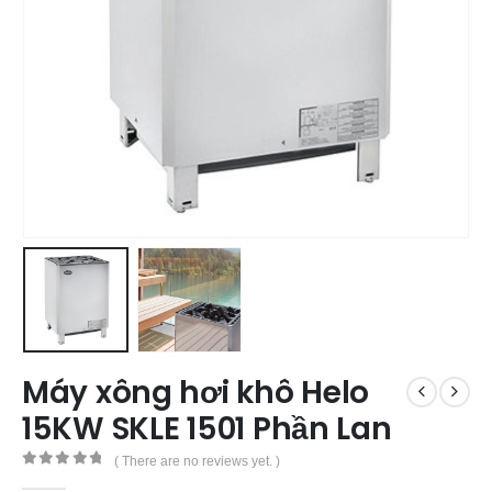
Máy xông hơi khô Helo
15KW SKLE 1501 Phần Lan
( There are no reviews yet. )
0
out of 5