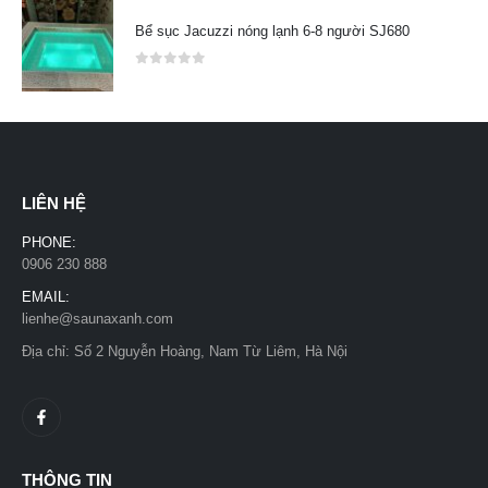
Bể sục Jacuzzi nóng lạnh 6-8 người SJ680
0
out of 5
LIÊN HỆ
PHONE:
0906 230 888
EMAIL:
lienhe@saunaxanh.com
Địa chỉ: Số 2 Nguyễn Hoàng, Nam Từ Liêm, Hà Nội
THÔNG TIN