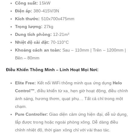
Công suất:
15kW
Điện áp:
380-415V/3N
Kích thước:
510x700x475mm
Trọng lượng:
27kg
Dung tích phòng:
12-21m³
Nhiệt độ cài đặt:
70-110°C
Khoảng cách an toàn:
Sau – 110mm | Trên – 1200mm |
Bên – 80mm
Điều Khiển Thông Minh – Linh Hoạt Mọi Nơi:
Elite Free:
Kết nối WiFi thông minh qua ứng dụng
Helo
Control™
, điều khiển từ xa, hẹn giờ hoạt động, điều chỉnh
ánh sáng, hương thơm, quạt phụ… Tất cả chỉ trong một
chạm.
Pure Controller:
Giao diện cảm ứng hiện đại, dễ sử dụng,
lắp được trong hoặc ngoài phòng xông. Dễ dàng điều
chỉnh nhiệt độ, thời gian xông chỉ với vài thao tác.