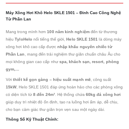
Máy Xông Hơi Khô Helo SKLE 1501 – Đỉnh Cao Công Nghệ
Từ Phần Lan
Mang trong mình hơn
100 năm kinh nghiệm
đến từ thương
hiệu
TyloHelo
nổi tiếng thế giới,
Helo SKLE 1501
là dòng máy
xông hơi khô cao cấp được
nhập khẩu nguyên chiếc từ
Phần Lan
, mang đến trải nghiệm thư giãn chuẩn châu Âu cho
mọi không gian cao cấp như
spa, khách sạn, resort, phòng
gym,…
Với
thiết kế gọn gàng – hiệu suất mạnh mẽ
, công suất
15kW
, Helo SKLE 1501 đáp ứng hoàn hảo cho các phòng xông
có diện tích từ
8 đến 24m³
. Hệ thống chứa
60kg đá xông hơi
giúp duy trì nhiệt độ ổn định, tạo ra luồng hơi ấm áp, dễ chịu,
cho bạn cảm giác thư giãn trọn vẹn sau một ngày dài.
Thông Số Kỹ Thuật Chính: