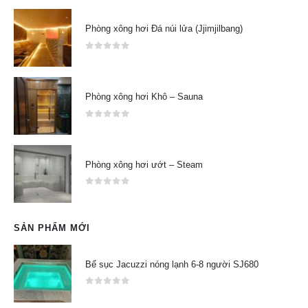
Phòng xông hơi Đá núi lửa (Jjimjilbang)
0
out of 5
Phòng xông hơi Khô – Sauna
0
out of 5
Phòng xông hơi ướt – Steam
0
out of 5
SẢN PHẨM MỚI
Bể sục Jacuzzi nóng lạnh 6-8 người SJ680
0
out of 5