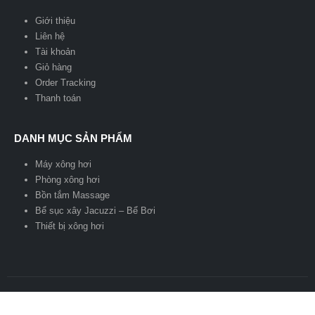
Giới thiệu
Liên hệ
Tài khoản
Giỏ hàng
Order Tracking
Thanh toán
DANH MỤC SẢN PHẨM
Máy xông hơi
Phòng xông hơi
Bồn tắm Massage
Bể sục xây Jacuzzi – Bể Bơi
Thiết bị xông hơi
© copyright 2026 Sauna Xanh. All Rights Reserved.