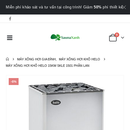
Miễn phí khảo sát và tư vấn tại công trình! Giảm
50%
phí thiết kế.
0
MÁY XÔNG HƠI GIA ĐÌNH
,
MÁY XÔNG HƠI KHÔ HELO
MÁY XÔNG HƠI KHÔ HELO 15KW SKLE 1501 PHẦN LAN
-6%