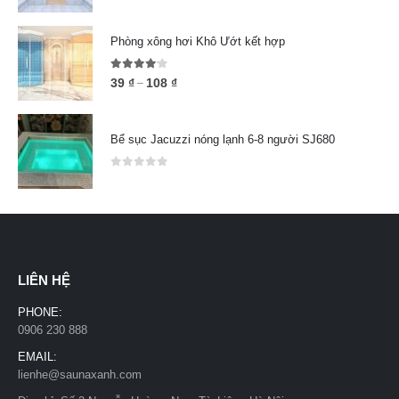
Phòng xông hơi Khô Ướt kết hợp
4.00
out of 5
39
₫
108
₫
–
Bể sục Jacuzzi nóng lạnh 6-8 người SJ680
0
out of 5
LIÊN HỆ
PHONE:
0906 230 888
EMAIL:
lienhe@saunaxanh.com