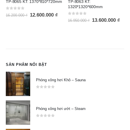
TP-8063 KT:
TP-8062 KT: 1820*970*600mm
1320*1320*600mm
0
out of 5
16.600.000
₫
21.250.000
₫
0
out of 5
13.600.000
₫
16.950.000
₫
SẢN PHẨM NỔI BẬT
Phòng xông hơi Khô – Sauna
0
out of 5
Phòng xông hơi ướt – Steam
0
out of 5