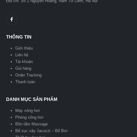
Địa chỉ: Số 2 Nguyễn Hoàng, Nam Từ Liêm, Hà Nội
THÔNG TIN
Giới thiệu
Liên hệ
Tài khoản
Giỏ hàng
Order Tracking
Thanh toán
DANH MỤC SẢN PHẨM
Máy xông hơi
Phòng xông hơi
Bồn tắm Massage
Bể sục xây Jacuzzi – Bể Bơi