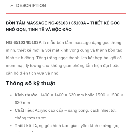
DESCRIPTION
BỒN TẮM MASSAGE NG-65103 / 65103A – THIẾT KẾ GÓC
NHỎ GỌN, TINH TẾ VÀ ĐỘC ĐÁO
NG-65103/65103A
là mẫu bồn tắm massage dạng góc thông
minh, thiết kế mới lạ với mặt kính vòng cung và thành bồn tạo
hình sinh động. Tông trắng ngọc thanh lịch kết hợp hai gối cổ
mềm mại, lý tưởng cho không gian phòng tắm hiện đại hoặc
căn hộ diện tích vừa và nhỏ.
Thông số kỹ thuật
Kích thước
: 1400 × 1400 × 630 mm hoặc 1500 × 1500 ×
630 mm
Chất liệu
: Acrylic cao cấp – sáng bóng, cách nhiệt tốt,
chống trơn trượt
Thiết kế
: Dạng góc hình tam giác, yếm kính cường lực,