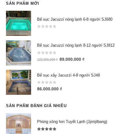
SẢN PHẨM MỚI
Bể sục Jacuzzi nóng lạnh 6-8 người SJ680
0
out of 5
Bể sục Jacuzzi nóng lạnh 8-12 người SJ812
0
out of 5
89.000.000
₫
123.000.000
₫
Bể sục xây Jacuzzi 4-8 người SJ48
0
out of 5
86.000.000
₫
SẢN PHẨM ĐÁNH GIÁ NHIỀU
Phòng xông hơi Tuyết Lạnh (Jjimjilbang)
5.00
out of 5