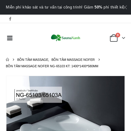
Miễn phí khảo sát và tư vấn tại công trình! Giảm
50%
phí thiết kế.
0
BỒN TẮM MASSAGE
,
BỒN TẮM MASSAGE NOFER
BỒN TẮM MASSAGE NOFER NG-65103 KT: 1400*1400*580MM