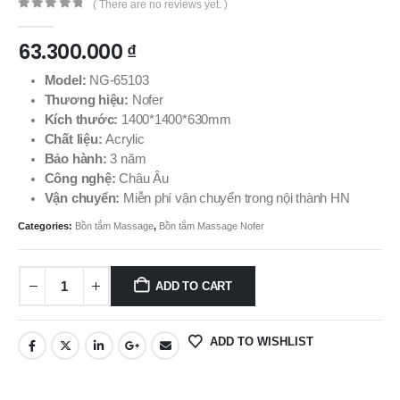
( There are no reviews yet. )
0
out of 5
63.300.000
₫
Model:
NG-65103
Thương hiệu:
Nofer
Kích thước:
1400*1400*630mm
Chất liệu:
Acrylic
Bảo hành:
3 năm
Công nghệ:
Châu Âu
Vận chuyển:
Miễn phí vận chuyển trong nội thành HN
Categories:
Bồn tắm Massage
,
Bồn tắm Massage Nofer
ADD TO CART
ADD TO WISHLIST